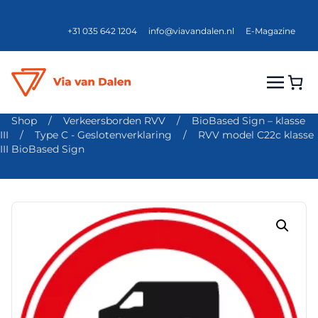
+31 035 642 1204
info@viavandalen.nl
E-Magazine
Shop
/
Verkeersborden RVV
/
BioBased Sign – klasse
III
/
Type C - Geslotenverklaring
/
RVV model C22c klasse
III BioBased Sign