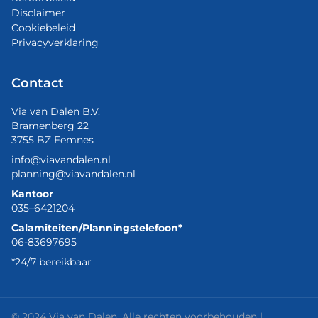
Disclaimer
Cookiebeleid
Privacyverklaring
Contact
Via van Dalen B.V.
Bramenberg 22
3755 BZ Eemnes
info@viavandalen.nl
planning@viavandalen.nl
Kantoor
035–6421204
Calamiteiten/Planningstelefoon*
06-83697695
*24/7 bereikbaar
© 2024 Via van Dalen. Alle rechten voorbehouden |