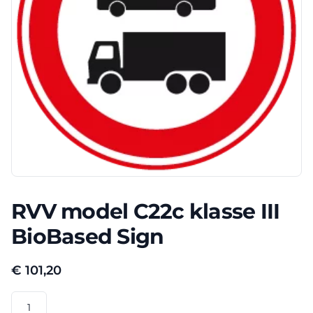
RVV model C22c klasse III
BioBased Sign
€
101,20
RVV