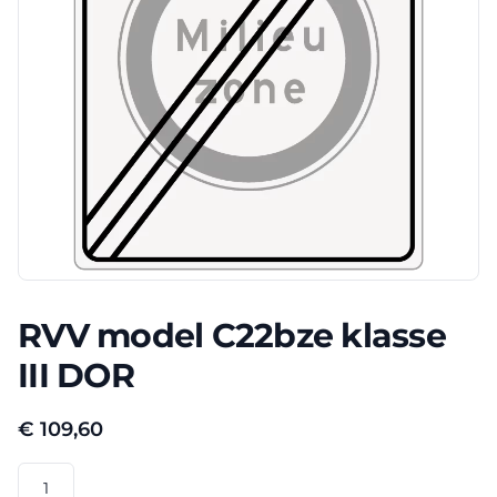
RVV model C22bze klasse
III DOR
€
109,60
RVV