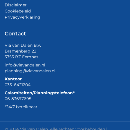
Disclaimer
Cookiebeleid
Privacyverklaring
Contact
Via van Dalen B.V.
Bramenberg 22
3755 BZ Eemnes
info@viavandalen.nl
planning@viavandalen.nl
Kantoor
035–6421204
Calamiteiten/Planningstelefoon*
06-83697695
*24/7 bereikbaar
© 2024 Via van Dalen. Alle rechten voorbehouden |