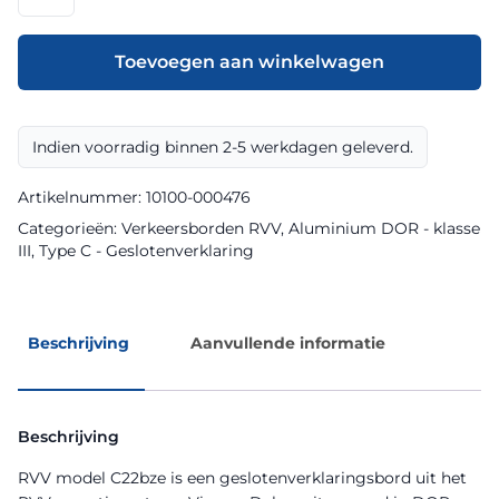
model
C22bze
klasse
Toevoegen aan winkelwagen
III
DOR
aantal
Indien voorradig binnen 2-5 werkdagen geleverd.
Artikelnummer:
10100-000476
Categorieën:
Verkeersborden RVV
,
Aluminium DOR - klasse
III
,
Type C - Geslotenverklaring
Beschrijving
Aanvullende informatie
Beschrijving
RVV model C22bze is een geslotenverklaringsbord uit het