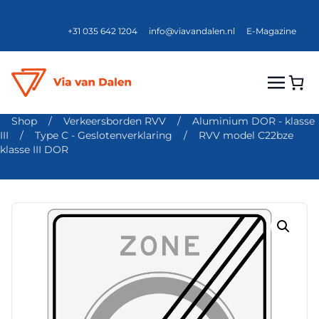
+31 035 642 1204
info@viavandalen.nl
E-Magazine
Shop
/
Verkeersborden RVV
/
Aluminium DOR - klasse
III
/
Type C - Geslotenverklaring
/
RVV model C22bze
klasse III DOR