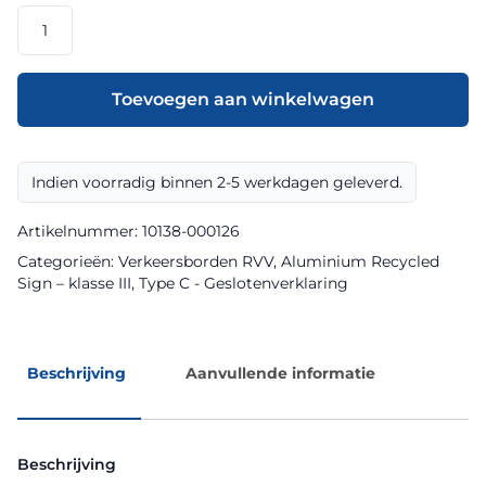
RVV
model
C22bze
klasse
Toevoegen aan winkelwagen
III
Aluminium
Recycled
Indien voorradig binnen 2-5 werkdagen geleverd.
Sign
aantal
Artikelnummer:
10138-000126
Categorieën:
Verkeersborden RVV
,
Aluminium Recycled
Sign – klasse III
,
Type C - Geslotenverklaring
Beschrijving
Aanvullende informatie
Beschrijving