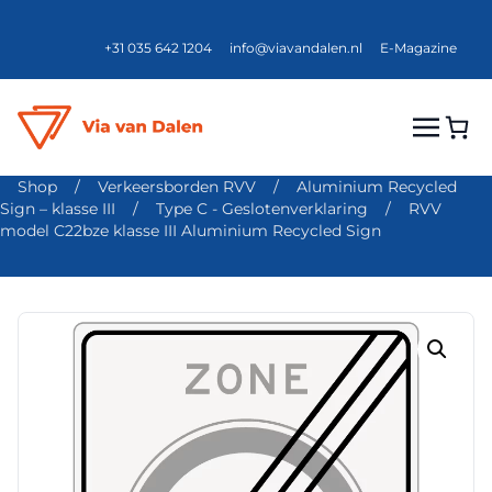
+31 035 642 1204
info@viavandalen.nl
E-Magazine
Shop
/
Verkeersborden RVV
/
Aluminium Recycled
Sign – klasse III
/
Type C - Geslotenverklaring
/
RVV
model C22bze klasse III Aluminium Recycled Sign