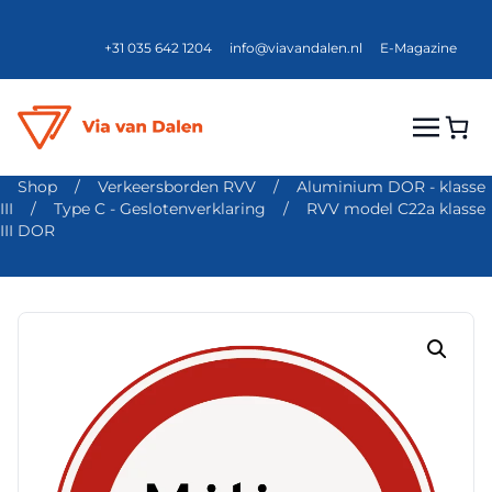
+31 035 642 1204
info@viavandalen.nl
E-Magazine
Shop
/
Verkeersborden RVV
/
Aluminium DOR - klasse
III
/
Type C - Geslotenverklaring
/
RVV model C22a klasse
III DOR