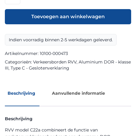
model
C22a
klasse
Toevoegen aan winkelwagen
III
DOR
aantal
Indien voorradig binnen 2-5 werkdagen geleverd.
Artikelnummer:
10100-000473
Categorieën:
Verkeersborden RVV
,
Aluminium DOR - klasse
III
,
Type C - Geslotenverklaring
Beschrijving
Aanvullende informatie
Beschrijving
RVV model C22a combineert de functie van