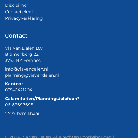
Disclaimer
Cookiebeleid
Privacyverklaring
Contact
Via van Dalen B.V.
Bramenberg 22
3755 BZ Eemnes
info@viavandalen.nl
planning@viavandalen.nl
Kantoor
035–6421204
Calamiteiten/Planningstelefoon*
06-83697695
*24/7 bereikbaar
© 2024 Via van Dalen. Alle rechten voorbehouden |