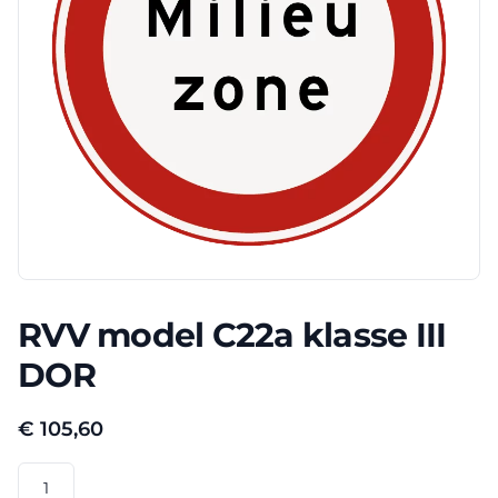
RVV model C22a klasse III
DOR
€
105,60
RVV