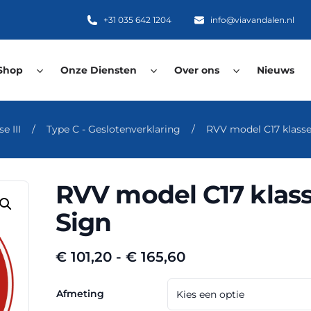
+31 035 642 1204
info@viavandalen.nl
Shop
Onze Diensten
Over ons
Nieuws
e III
/
Type C - Geslotenverklaring
/
RVV model C17 klasse
RVV model C17 klass
Sign
Prijsklasse:
€
101,20
-
€
165,60
€ 101,20
tot
Afmeting