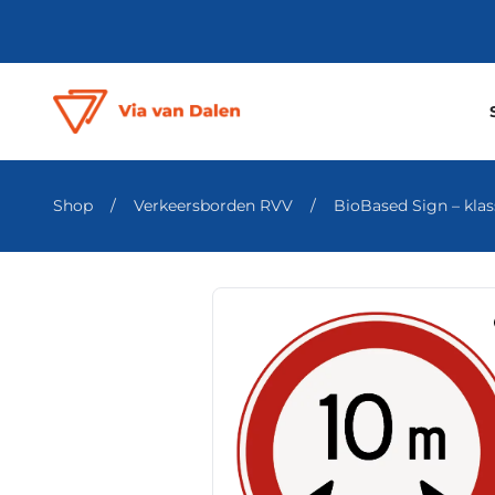
Shop
/
Verkeersborden RVV
/
BioBased Sign – klass