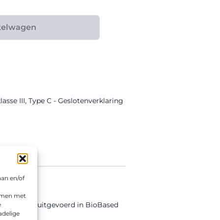
kelwagen
asse III
,
Type C - Geslotenverklaring
aan en/of
emmen met
et bord is uitgevoerd in BioBased
e
adelige