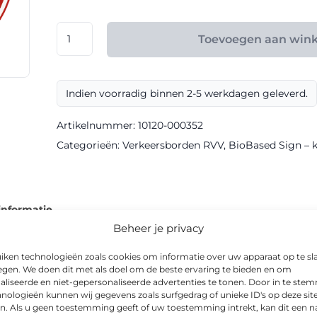
€ 165,60
RVV
Toevoegen aan win
model
C17
klasse
Indien voorradig binnen 2-5 werkdagen geleverd.
III
BioBased
Artikelnummer:
10120-000352
Sign
Categorieën:
Verkeersborden RVV
,
BioBased Sign – kl
aantal
informatie
Beheer je privacy
iken technologieën zoals cookies om informatie over uw apparaat op te sl
egen. We doen dit met als doel om de beste ervaring te bieden en om
aliseerde en niet-gepersonaliseerde advertenties te tonen. Door in te st
RVV model C17 voor heldere communicatie naar weggebruikers. H
nologieën kunnen wij gegevens zoals surfgedrag of unieke ID's op deze sit
n. Als u geen toestemming geeft of uw toestemming intrekt, kan dit een n
r ook ’s avonds goed afleesbaar.