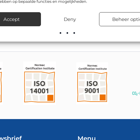
hebben op bepaalde functies en mogelijkheden.
 is CE-gecertificeerd, en is leverbaar in o.a. Ø 600mm en Ø 80
edrijventerreinen, schoolzones en woonwijken.
Accept
Deny
Beheer opti
voorraad leverbaar, inclusief advies over de juiste bevestigingsma
wsbrief
Menu