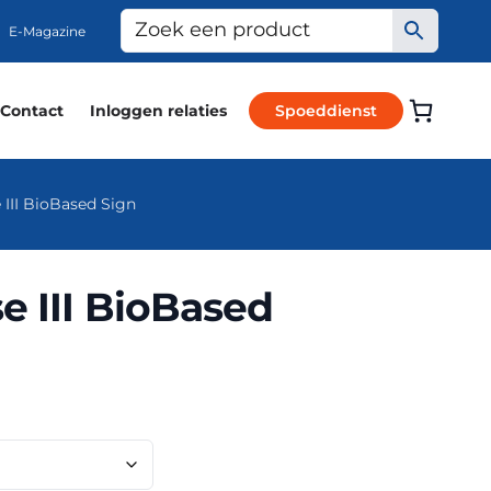
E-Magazine
Contact
Inloggen relaties
Spoeddienst
 III BioBased Sign
e III BioBased