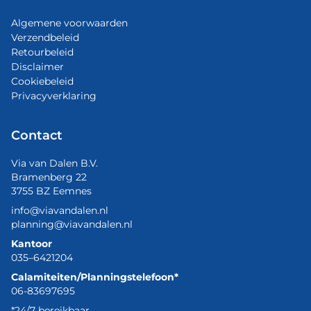
Algemene voorwaarden
Verzendbeleid
Retourbeleid
Disclaimer
Cookiebeleid
Privacyverklaring
Contact
Via van Dalen B.V.
Bramenberg 22
3755 BZ Eemnes
info@viavandalen.nl
planning@viavandalen.nl
Kantoor
035–6421204
Calamiteiten/Planningstelefoon*
06-83697695
*24/7 bereikbaar