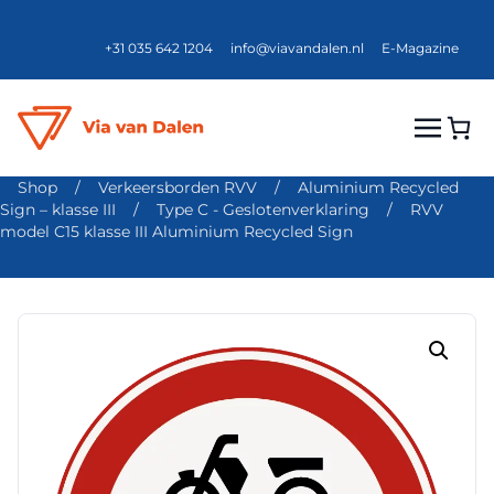
+31 035 642 1204
info@viavandalen.nl
E-Magazine
Shop
/
Verkeersborden RVV
/
Aluminium Recycled
Sign – klasse III
/
Type C - Geslotenverklaring
/
RVV
model C15 klasse III Aluminium Recycled Sign