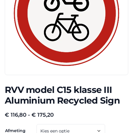
RVV model C15 klasse III
Aluminium Recycled Sign
Prijsklasse:
€
116,80
-
€
175,20
€ 116,80
Afmeting
tot