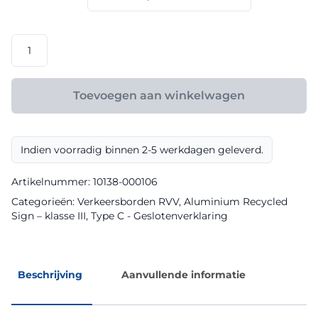
€ 175,20
RVV
model
C15
klasse
Toevoegen aan winkelwagen
III
Aluminium
Recycled
Indien voorradig binnen 2-5 werkdagen geleverd.
Sign
aantal
Artikelnummer:
10138-000106
Categorieën:
Verkeersborden RVV
,
Aluminium Recycled
Sign – klasse III
,
Type C - Geslotenverklaring
Beschrijving
Aanvullende informatie