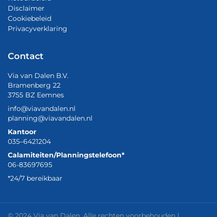
Disclaimer
Cookiebeleid
Privacyverklaring
Contact
Via van Dalen B.V.
Bramenberg 22
3755 BZ Eemnes
info@viavandalen.nl
planning@viavandalen.nl
Kantoor
035–6421204
Calamiteiten/Planningstelefoon*
06-83697695
*24/7 bereikbaar
© 2024 Via van Dalen. Alle rechten voorbehouden |