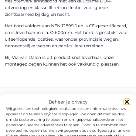
geslotenverklaringsbord met een duurzame DOR-
uitvoering en klasse III retroreflectie, voor goede
zichtbaarheid bij dag en nacht.
Het bord voldoet aan NEN 12899-1 en is CE-gecertificeerd,
en is leverbaar in o.a. Ø 600mm. Het bord is geschikt voor
uiteenlopende locaties, waaronder provinciale wegen,
gemeentelijke wegen en particuliere terreinen.
Bij Via van Dalen is dit product snel leverbaar; onze
montageploegen kunnen het ook vakkundig plaatsen.
Beheer je privacy
Wij gebruiken technologieën zoals cookies om informatie over uw
apparaat op te slaan en/of te raadplegen. We doen dit met als doel
om de beste ervaring te bieden en om gepersonaliseerde en niet-
gepersonaliseerde advertenties te tonen. Door in te stemmen met
deze technologieën kunnen wij gegevens zoals surfgedrag of unieke
ID's op deze site verwerken. Als u geen toestemming geeft of uw