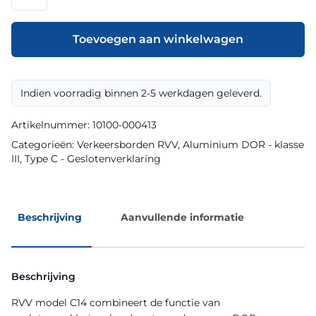
model
C14
klasse
Toevoegen aan winkelwagen
III
DOR
aantal
Indien voorradig binnen 2-5 werkdagen geleverd.
Artikelnummer:
10100-000413
Categorieën:
Verkeersborden RVV
,
Aluminium DOR - klasse
III
,
Type C - Geslotenverklaring
Beschrijving
Aanvullende informatie
Beschrijving
RVV model C14 combineert de functie van