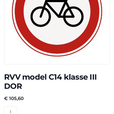
RVV model C14 klasse III
DOR
€
105,60
RVV