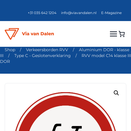
+31 035 642 1204
info@viavandalen.nl
E-Magazine
Shop
/
Verkeersborden RVV
/
Aluminium DOR - klasse
III
/
Type C - Geslotenverklaring
/
RVV model C14 klasse III
DOR