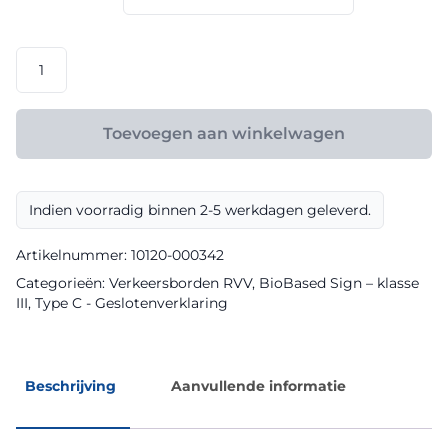
€ 165,60
RVV
model
C11
klasse
Toevoegen aan winkelwagen
III
BioBased
Sign
Indien voorradig binnen 2-5 werkdagen geleverd.
aantal
Artikelnummer:
10120-000342
Categorieën:
Verkeersborden RVV
,
BioBased Sign – klasse
III
,
Type C - Geslotenverklaring
Beschrijving
Aanvullende informatie