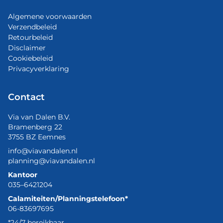
Algemene voorwaarden
Verzendbeleid
Retourbeleid
Disclaimer
Cookiebeleid
Privacyverklaring
Contact
Via van Dalen B.V.
Bramenberg 22
3755 BZ Eemnes
info@viavandalen.nl
planning@viavandalen.nl
Kantoor
035–6421204
Calamiteiten/Planningstelefoon*
06-83697695
*24/7 bereikbaar