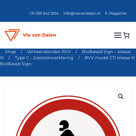
+31 035 642 1204
info@viavandalen.nl
E-Magazine
Shop
/
Verkeersborden RVV
/
BioBased Sign – klasse
III
/
Type C - Geslotenverklaring
/
RVV model C11 klasse III
BioBased Sign