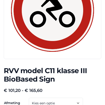
RVV model C11 klasse III
BioBased Sign
Prijsklasse:
€
101,20
-
€
165,60
€ 101,20
Afmeting
tot