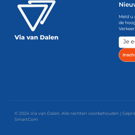
Nieu
Meld u 
de hoog
Verkeer
© 2024 Via van Dalen. Alle rechten voorbehouden | Gep
SmartCom