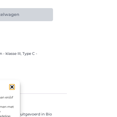
kelwagen
 - klasse III
,
Type C -
aan en/of
emmen met
e
et bord is uitgevoerd in Bio
adelige