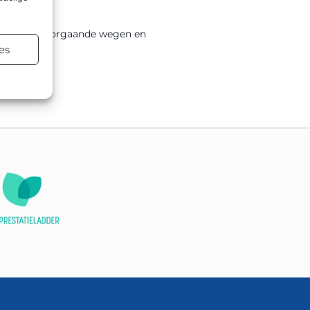
ëren van doorgaande wegen en
es
atsen.