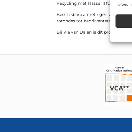
Recycling met klasse III folie en bli
invloed 
Beschikbare afmetingen voor dit m
rotondes tot bedrijventerreinen, sc
Bij Via van Dalen is dit product sn