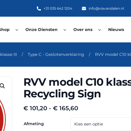
+31 035 642 1204
info@viavandalen.nl
Shop
Onze Diensten
Over ons
Nieuws
lasse III
/
Type C - Geslotenverklaring
/
RVV model C10 kla
RVV model C10 klasse
Recycling Sign
Prijsklasse:
€
101,20
-
€
165,60
€ 101,20
tot
Afmeting