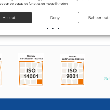
jft daardoor ook ’s avonds goed afleesbaar.
hebben op bepaalde functies en mogelijkheden.
odel zijn onder andere Ø 600mm, Ø 800mm. Toepassingen vari
Accept
Deny
Beheer opti
hoolzones en woonwijken.
el leverbaar; onze montageploegen kunnen het ook vakkundig pla