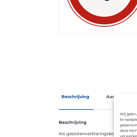
Beschrijving
Aanvullende 
Wij gebru
te raadpl
Beschrijving
geperson
deze tech
Als geslotenverklaringsbord zorgt 
verwerke