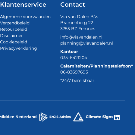
Klantenservice
Contact
Algemene voorwaarden
Via van Dalen B.V.
Bramenberg 22
Verzendbeleid
3755 BZ Eemnes
Retourbeleid
Disclaimer
info@viavandalen.nl
Cookiebeleid
planning@viavandalen.nl
Privacyverklaring
Kantoor
035–6421204
Calamiteiten/Planningstelefoon*
06-83697695
*24/7 bereikbaar
Linke