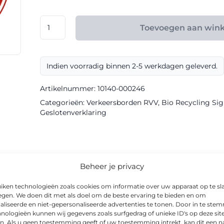
€ 165,60
RVV
Toevoegen aan win
model
C10
klasse
Indien voorradig binnen 2-5 werkdagen geleverd.
III
Bio
Artikelnummer:
10140-000246
Recycling
Categorieën:
Verkeersborden RVV
,
Bio Recycling Sign
Sign
Geslotenverklaring
aantal
informatie
Beheer je privacy
iken technologieën zoals cookies om informatie over uw apparaat op te sl
egen. We doen dit met als doel om de beste ervaring te bieden en om
aliseerde en niet-gepersonaliseerde advertenties te tonen. Door in te st
nologieën kunnen wij gegevens zoals surfgedrag of unieke ID's op deze sit
RVV model C10 voor heldere communicatie naar weggebruikers. H
n. Als u geen toestemming geeft of uw toestemming intrekt, kan dit een n