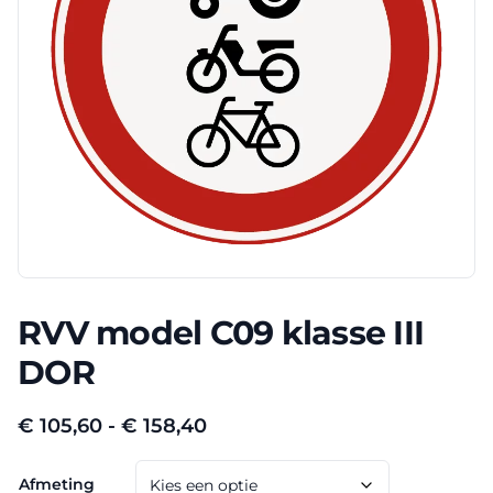
RVV model C09 klasse III
DOR
Prijsklasse:
€
105,60
-
€
158,40
€ 105,60
Afmeting
tot