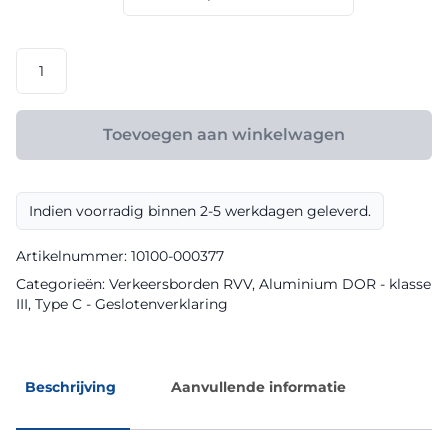
€ 158,40
RVV
model
C09
klasse
Toevoegen aan winkelwagen
III
DOR
aantal
Indien voorradig binnen 2-5 werkdagen geleverd.
Artikelnummer:
10100-000377
Categorieën:
Verkeersborden RVV
,
Aluminium DOR - klasse
III
,
Type C - Geslotenverklaring
Beschrijving
Aanvullende informatie