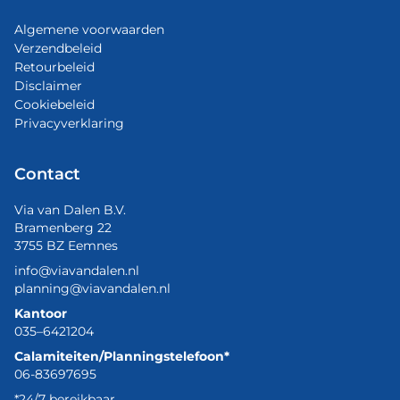
Algemene voorwaarden
Verzendbeleid
Retourbeleid
Disclaimer
Cookiebeleid
Privacyverklaring
Contact
Via van Dalen B.V.
Bramenberg 22
3755 BZ Eemnes
info@viavandalen.nl
planning@viavandalen.nl
Kantoor
035–6421204
Calamiteiten/Planningstelefoon*
06-83697695
*24/7 bereikbaar