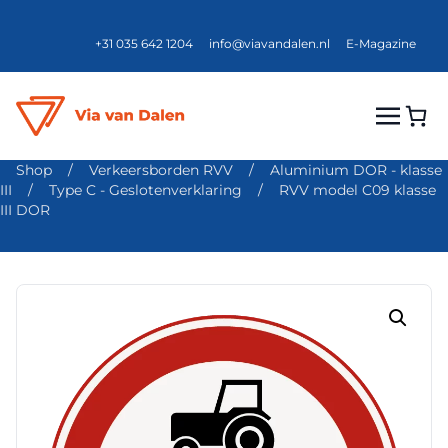
+31 035 642 1204
info@viavandalen.nl
E-Magazine
Shop
/
Verkeersborden RVV
/
Aluminium DOR - klasse
III
/
Type C - Geslotenverklaring
/
RVV model C09 klasse
III DOR