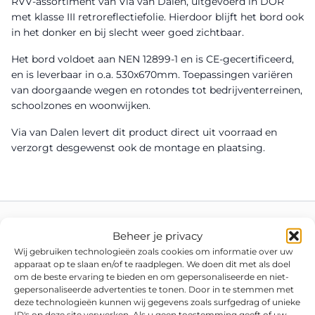
RVV-assortiment van Via van Dalen, uitgevoerd in DOR
met klasse III retroreflectiefolie. Hierdoor blijft het bord ook
in het donker en bij slecht weer goed zichtbaar.
Het bord voldoet aan NEN 12899-1 en is CE-gecertificeerd,
en is leverbaar in o.a. 530x670mm. Toepassingen variëren
van doorgaande wegen en rotondes tot bedrijventerreinen,
schoolzones en woonwijken.
Via van Dalen levert dit product direct uit voorraad en
verzorgt desgewenst ook de montage en plaatsing.
Beheer je privacy
Wij gebruiken technologieën zoals cookies om informatie over uw
apparaat op te slaan en/of te raadplegen. We doen dit met als doel
om de beste ervaring te bieden en om gepersonaliseerde en niet-
gepersonaliseerde advertenties te tonen. Door in te stemmen met
deze technologieën kunnen wij gegevens zoals surfgedrag of unieke
ID's op deze site verwerken. Als u geen toestemming geeft of uw