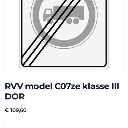
RVV model C07ze klasse III
DOR
€
109,60
RVV