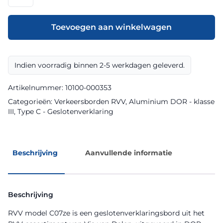
model
C07ze
klasse
Toevoegen aan winkelwagen
III
DOR
aantal
Indien voorradig binnen 2-5 werkdagen geleverd.
Artikelnummer:
10100-000353
Categorieën:
Verkeersborden RVV
,
Aluminium DOR - klasse
III
,
Type C - Geslotenverklaring
Beschrijving
Aanvullende informatie
Beschrijving
RVV model C07ze is een geslotenverklaringsbord uit het