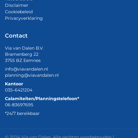
Disclaimer
Cookiebeleid
Privacyverklaring
Contact
Via van Dalen B.V.
Bramenberg 22
3755 BZ Eemnes
info@viavandalen.nl
planning@viavandalen.nl
Kantoor
035–6421204
Calamiteiten/Planningstelefoon*
06-83697695
*24/7 bereikbaar
© 2024 Via van Dalen. Alle rechten voorbehouden |