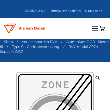
+31 035 642 1204
info@viavandalen.nl
E-Magazine
Shop
/
Verkeersborden RVV
/
Aluminium DOR - klasse
III
/
Type C - Geslotenverklaring
/
RVV model C07ze
klasse III DOR