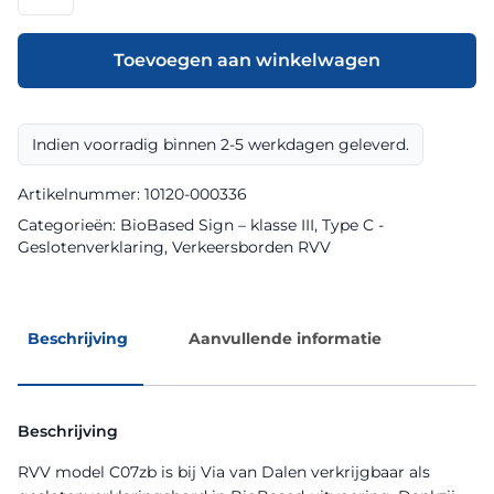
model
C07zb
klasse
Toevoegen aan winkelwagen
III
BioBased
Sign
Indien voorradig binnen 2-5 werkdagen geleverd.
aantal
Artikelnummer:
10120-000336
Categorieën:
BioBased Sign – klasse III
,
Type C -
Geslotenverklaring
,
Verkeersborden RVV
Beschrijving
Aanvullende informatie
Beschrijving
RVV model C07zb is bij Via van Dalen verkrijgbaar als