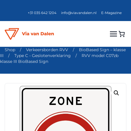
+31 035 642 1204
info@viavandalen.nl
E-Magazine
Shop
/
Verkeersborden RVV
/
BioBased Sign – klasse
III
/
Type C - Geslotenverklaring
/
RVV model C07zb
klasse III BioBased Sign