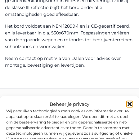
geslotenverklaringsbord in BioBased-uitvoering. Dankzij
de klasse III reflectie blijft het bord onder alle
omstandigheden goed afleesbaar.
Het bord voldoet aan NEN 12899-1 en is CE-gecertificeerd,
en is leverbaar in o.a. 530x670mm. Toepassingen variëren
van doorgaande wegen en rotondes tot bedrijventerreinen,
schoolzones en woonwijken.
Neem contact op met Via van Dalen voor advies over
montage, bevestiging en levertijden.
Beheer je privacy
Wij gebruiken technologieën zoals cookies om informatie over uw
apparaat op te slaan en/of te raadplegen. We doen dit met als doel
om de beste ervaring te bieden en om gepersonaliseerde en niet-
gepersonaliseerde advertenties te tonen. Door in te stemmen met
deze technologieën kunnen wij gegevens zoals surfgedrag of unieke
ID's op deze site verwerken. Als u geen toestemming geeft of uw