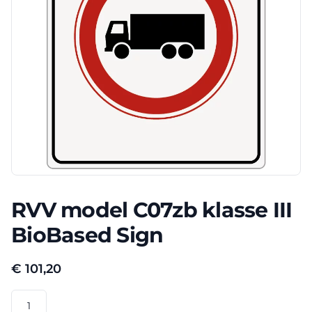
RVV model C07zb klasse III
BioBased Sign
€
101,20
RVV