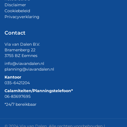
Disclaimer
Cookiebeleid
Privacyverklaring
Contact
Via van Dalen B.V.
Bramenberg 22
3755 BZ Eemnes
info@viavandalen.nl
planning@viavandalen.nl
Kantoor
035–6421204
Calamiteiten/Planningstelefoon*
06-83697695
*24/7 bereikbaar
© 2024 Via van Dalen. Alle rechten voorbehouden |