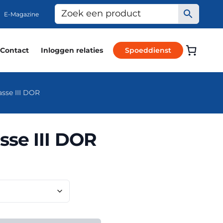
E-Magazine
Contact
Inloggen relaties
Spoeddienst
sse III DOR
se III DOR