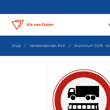
Shop
/
Verkeersborden RVV
/
Aluminium DOR - klas