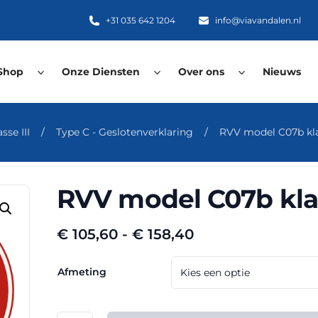
+31 035 642 1204
info@viavandalen.nl
Shop
Onze Diensten
Over ons
Nieuws
se III
/
Type C - Geslotenverklaring
/
RVV model C07b kla
RVV model C07b klas
Prijsklasse:
€
105,60
-
€
158,40
€ 105,60
tot
Afmeting
€ 158,40