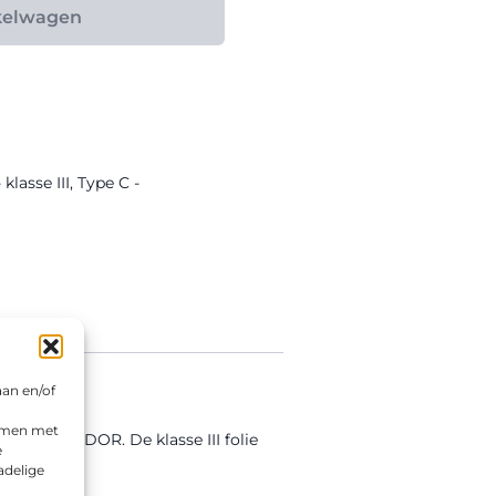
kelwagen
lasse III
,
Type C -
aan en/of
emmen met
voerd in DOR. De klasse III folie
e
adelige