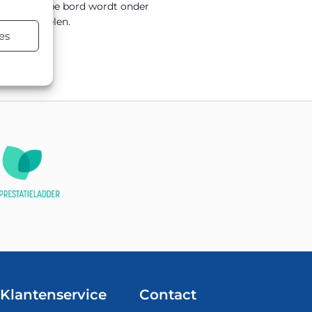
0mm. Dit type bord wordt onder
ersmaatregelen.
es
terialen.
Klantenservice
Contact