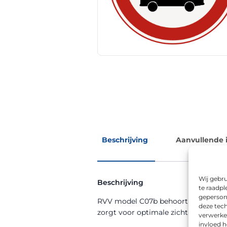
Beschrijving
Aanvullende 
Wij gebru
Beschrijving
te raadpl
geperson
RVV model C07b behoort tot de RVV-b
deze tech
zorgt voor optimale zichtbaarheid, z
verwerke
invloed 