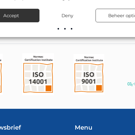
 is CE-gecertificeerd, en is leverbaar in o.a. Ø 600mm en Ø 80
egen, bedrijventerreinen, in woonwijken en bij tijdelijke verke
Accept
Deny
Beheer opti
voorraad leverbaar, inclusief advies over de juiste bevestigingsma
wsbrief
Menu