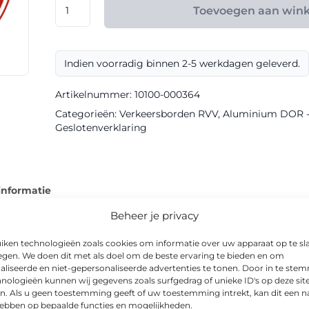
RVV
Toevoegen aan win
model
C07b
klasse
Indien voorradig binnen 2-5 werkdagen geleverd.
III
DOR
Artikelnummer:
10100-000364
aantal
Categorieën:
Verkeersborden RVV
,
Aluminium DOR - k
Geslotenverklaring
informatie
Beheer je privacy
iken technologieën zoals cookies om informatie over uw apparaat op te sl
egen. We doen dit met als doel om de beste ervaring te bieden en om
aliseerde en niet-gepersonaliseerde advertenties te tonen. Door in te st
orden van Via van Dalen en is als geslotenverklaringsbord uitge
nologieën kunnen wij gegevens zoals surfgedrag of unieke ID's op deze sit
owel overdag als ’s nachts.
n. Als u geen toestemming geeft of uw toestemming intrekt, kan dit een n
hebben op bepaalde functies en mogelijkheden.