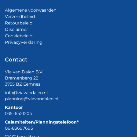
Algemene voorwaarden
Verzendbeleid
Retourbeleid
Disclaimer
Cookiebeleid
Privacyverklaring
Contact
Via van Dalen B.V.
Bramenberg 22
3755 BZ Eemnes
info@viavandalen.nl
planning@viavandalen.nl
Kantoor
035–6421204
Calamiteiten/Planningstelefoon*
06-83697695
*24/7 bereikbaar