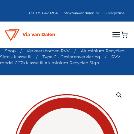
+31 035 642 1204
info@viavandalen.nl
E-Magazine
Shop
/
Verkeersborden RVV
/
Aluminium Recycled
Sign – klasse III
/
Type C - Geslotenverklaring
/
RVV
model C07a klasse III Aluminium Recycled Sign