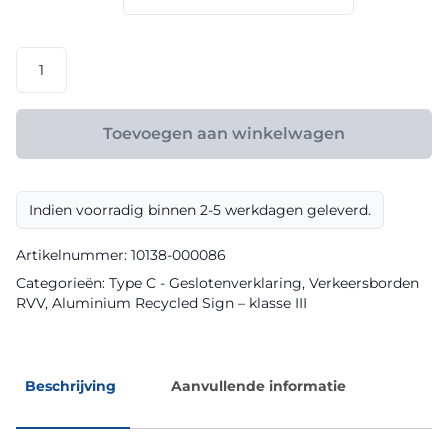
€ 175,20
RVV
model
C07a
klasse
Toevoegen aan winkelwagen
III
Aluminium
Recycled
Indien voorradig binnen 2-5 werkdagen geleverd.
Sign
aantal
Artikelnummer:
10138-000086
Categorieën:
Type C - Geslotenverklaring
,
Verkeersborden
RVV
,
Aluminium Recycled Sign – klasse III
Beschrijving
Aanvullende informatie