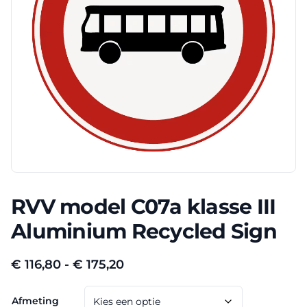
RVV model C07a klasse III
Aluminium Recycled Sign
Prijsklasse:
€
116,80
-
€
175,20
€ 116,80
Afmeting
tot