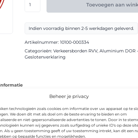
RVV
Toevoegen aan win
model
C06
klasse
Indien voorradig binnen 2-5 werkdagen geleverd.
III
DOR
Artikelnummer:
10100-000334
aantal
Categorieën:
Verkeersborden RVV
,
Aluminium DOR - k
Geslotenverklaring
informatie
Beheer je privacy
iken technologieën zoals cookies om informatie over uw apparaat op te sl
egen. We doen dit met als doel om de beste ervaring te bieden en om
aliseerde en niet-gepersonaliseerde advertenties te tonen. Door in te st
ringsbord in DOR-uitvoering, geproduceerd met klasse III reflec
nologieën kunnen wij gegevens zoals surfgedrag of unieke ID's op deze sit
ersomstandigheden.
n. Als u geen toestemming geeft of uw toestemming intrekt, kan dit een n
hebben op bepaalde functies en mogelijkheden.