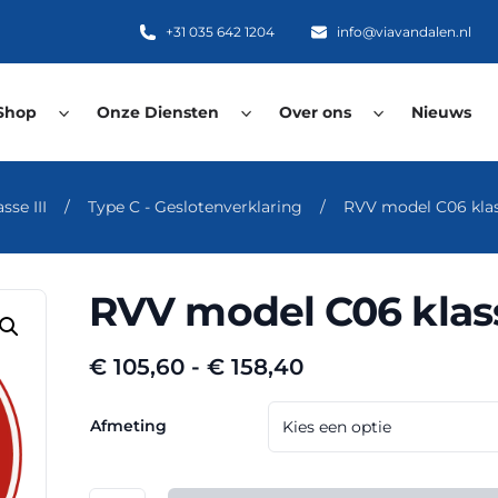
+31 035 642 1204
info@viavandalen.nl
Shop
Onze Diensten
Over ons
Nieuws
se III
/
Type C - Geslotenverklaring
/
RVV model C06 klas
RVV model C06 klass
Prijsklasse:
€
105,60
-
€
158,40
€ 105,60
tot
Afmeting
€ 158,40