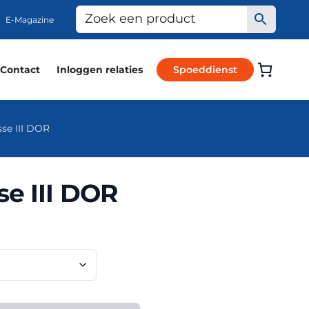
E-Magazine
Contact
Inloggen relaties
Spoeddienst
se III DOR
e III DOR