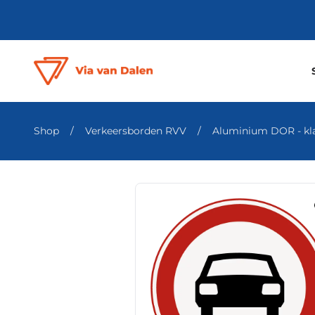
Shop
/
Verkeersborden RVV
/
Aluminium DOR - klas