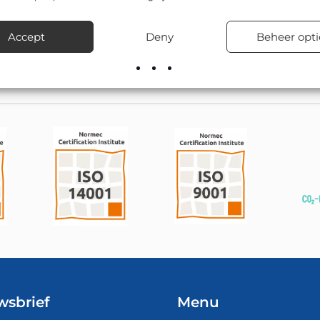
 in de afmetingen Ø 600mm, Ø 800mm. Gemeenten, wegbeheerde
ls tijdelijke verkeerssituaties.
Accept
Deny
Beheer opti
voorraad leverbaar, inclusief advies over de juiste bevestigingsma
wsbrief
Menu