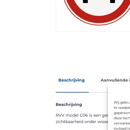
Beschrijving
Aanvullende 
Wij gebru
Beschrijving
te raadpl
geperson
RVV model C06 is een geslotenverkla
deze tech
zichtbaarheid onder wisselende we
verwerke
invloed 