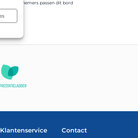
rs en aannemers passen dit bord
es
terialen.
Klantenservice
Contact