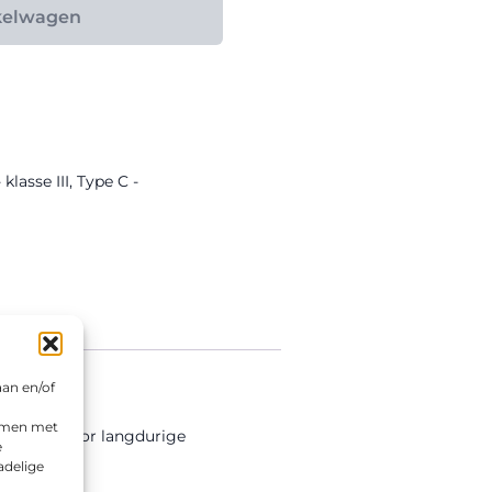
kelwagen
lasse III
,
Type C -
aan en/of
emmen met
tiefolie voor langdurige
e
adelige