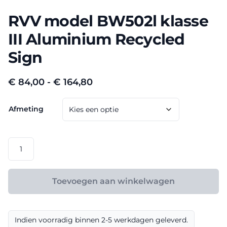
RVV model BW502l klasse
III Aluminium Recycled
Sign
Prijsklasse:
€
84,00
-
€
164,80
€ 84,00
Afmeting
tot
€ 164,80
RVV
model
BW502l
klasse
Toevoegen aan winkelwagen
III
Aluminium
Recycled
Indien voorradig binnen 2-5 werkdagen geleverd.