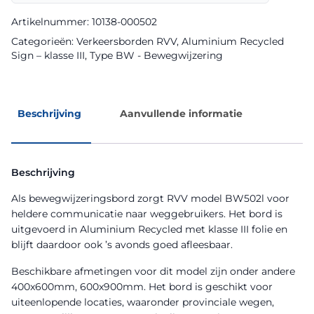
Sign
aantal
Artikelnummer:
10138-000502
Categorieën:
Verkeersborden RVV
,
Aluminium Recycled
Sign – klasse III
,
Type BW - Bewegwijzering
Beschrijving
Aanvullende informatie
Beschrijving
Als bewegwijzeringsbord zorgt RVV model BW502l voor
heldere communicatie naar weggebruikers. Het bord is
uitgevoerd in Aluminium Recycled met klasse III folie en
blijft daardoor ook ’s avonds goed afleesbaar.
Beschikbare afmetingen voor dit model zijn onder andere
400x600mm, 600x900mm. Het bord is geschikt voor
uiteenlopende locaties, waaronder provinciale wegen,