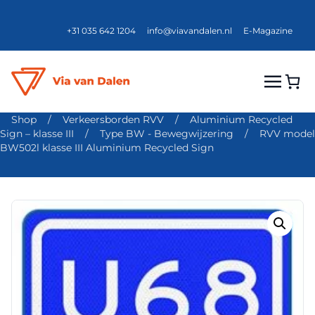
+31 035 642 1204
info@viavandalen.nl
E-Magazine
Shop
/
Verkeersborden RVV
/
Aluminium Recycled
Sign – klasse III
/
Type BW - Bewegwijzering
/
RVV model
BW502l klasse III Aluminium Recycled Sign