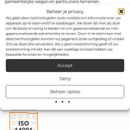
gemeentelijke wegen en particuliere terreinen.
Beheer je privacy
Via van Dalen levert dit product direct uit voorraad en
Wij gebruiken technologieën zoals cookies om informatie over uw
verzorgt desgewenst ook de montage en plaatsing.
apparaat op te slaan en/of te raadplegen. We doen dit met als doel
om de beste ervaring te bieden en om gepersonaliseerde en niet-
gepersonaliseerde advertenties te tonen. Door in te stemmen met
deze technologieën kunnen wij gegevens zoals surfgedrag of unieke
ID's op deze site verwerken. Als u geen toestemming geeft of uw
toestemming intrekt, kan dit een nadelige invloed hebben op
bepaalde functies en mogelijkheden.
Accept
Deny
Beheer opties