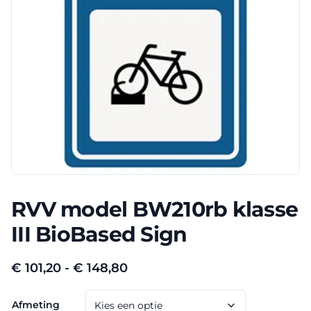
RVV model BW210rb klasse
III BioBased Sign
Prijsklasse:
€
101,20
-
€
148,80
€ 101,20
Afmeting
tot