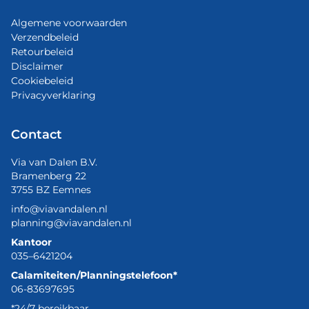
Algemene voorwaarden
Verzendbeleid
Retourbeleid
Disclaimer
Cookiebeleid
Privacyverklaring
Contact
Via van Dalen B.V.
Bramenberg 22
3755 BZ Eemnes
info@viavandalen.nl
planning@viavandalen.nl
Kantoor
035–6421204
Calamiteiten/Planningstelefoon*
06-83697695
*24/7 bereikbaar