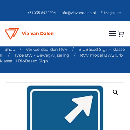
+31 035 642 1204
info@viavandalen.nl
E-Magazine
Shop
/
Verkeersborden RVV
/
BioBased Sign – klasse
III
/
Type BW - Bewegwijzering
/
RVV model BW210rb
klasse III BioBased Sign