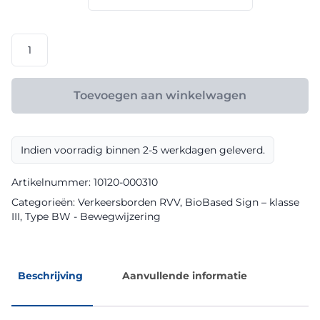
€ 148,80
RVV
model
BW210rb
klasse
Toevoegen aan winkelwagen
III
BioBased
Sign
Indien voorradig binnen 2-5 werkdagen geleverd.
aantal
Artikelnummer:
10120-000310
Categorieën:
Verkeersborden RVV
,
BioBased Sign – klasse
III
,
Type BW - Bewegwijzering
Beschrijving
Aanvullende informatie