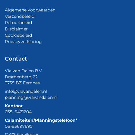
Algemene voorwaarden
Verzendbeleid
Retourbeleid
Disclaimer
Cookiebeleid
Privacyverklaring
Contact
Via van Dalen B.V.
Bramenberg 22
3755 BZ Eemnes
info@viavandalen.nl
planning@viavandalen.nl
Kantoor
035–6421204
Calamiteiten/Planningstelefoon*
06-83697695
*24/7 bereikbaar