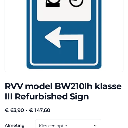
RVV model BW210lh klasse
III Refurbished Sign
Prijsklasse:
€
63,90
-
€
147,60
€ 63,90
Afmeting
tot