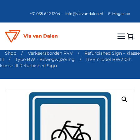
+31 035 642 1204
info@viavandalen.nl
E-Magazine
Shop
/
Verkeersborden RVV
/
Refurbished Sign – klasse
III
/
Type BW - Bewegwijzering
/
RVV model BW210lh
klasse III Refurbished Sign