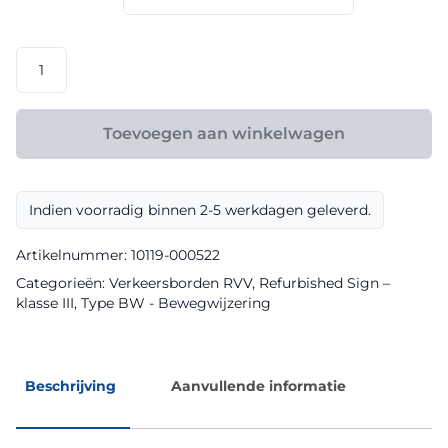
€ 147,60
RVV
model
BW210lh
klasse
Toevoegen aan winkelwagen
III
Refurbished
Sign
Indien voorradig binnen 2-5 werkdagen geleverd.
aantal
Artikelnummer:
10119-000522
Categorieën:
Verkeersborden RVV
,
Refurbished Sign –
klasse III
,
Type BW - Bewegwijzering
Beschrijving
Aanvullende informatie