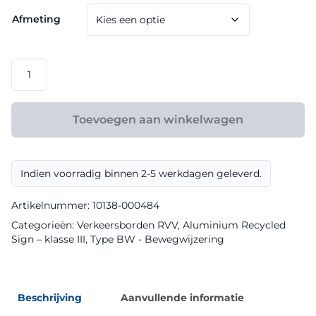
€ 84,00
Afmeting
tot
€ 164,80
RVV
model
BW210l
klasse
Toevoegen aan winkelwagen
III
Aluminium
Recycled
Indien voorradig binnen 2-5 werkdagen geleverd.
Sign
aantal
Artikelnummer:
10138-000484
Categorieën:
Verkeersborden RVV
,
Aluminium Recycled
Sign – klasse III
,
Type BW - Bewegwijzering
Beschrijving
Aanvullende informatie