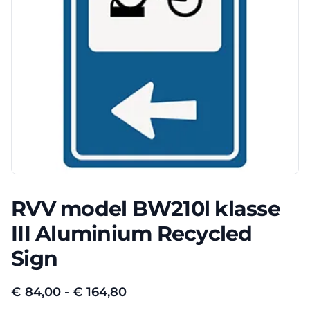
RVV model BW210l klasse
III Aluminium Recycled
Sign
Prijsklasse:
€
84,00
-
€
164,80