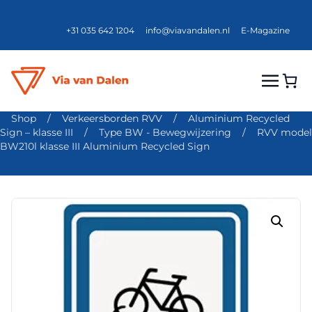
+31 035 642 1204
info@viavandalen.nl
E-Magazine
Shop
/
Verkeersborden RVV
/
Aluminium Recycled
Sign – klasse III
/
Type BW - Bewegwijzering
/
RVV model
BW210l klasse III Aluminium Recycled Sign