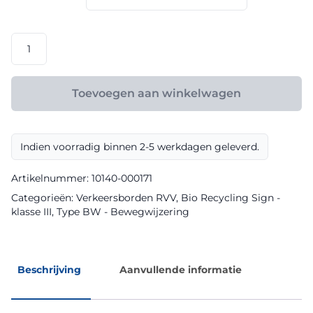
€ 165,60
RVV
model
BW202lh
klasse
Toevoegen aan winkelwagen
III
Bio
Recycling
Indien voorradig binnen 2-5 werkdagen geleverd.
Sign
aantal
Artikelnummer:
10140-000171
Categorieën:
Verkeersborden RVV
,
Bio Recycling Sign -
klasse III
,
Type BW - Bewegwijzering
Beschrijving
Aanvullende informatie