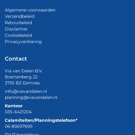
Algemene voorwaarden
Verzendbeleid
Retourbeleid
Disclaimer
Cookiebeleid
Privacyverklaring
Contact
Via van Dalen B.V.
Bramenberg 22
3755 BZ Eemnes
info@viavandalen.nl
planning@viavandalen.nl
Kantoor
035–6421204
Calamiteiten/Planningstelefoon*
06-83697695
*24/7 bereikbaar