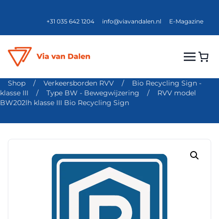
+31 035 642 1204
info@viavandalen.nl
E-Magazine
Shop
/
Verkeersborden RVV
/
Bio Recycling Sign -
klasse III
/
Type BW - Bewegwijzering
/
RVV model
BW202lh klasse III Bio Recycling Sign