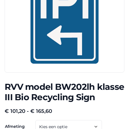
RVV model BW202lh klasse
III Bio Recycling Sign
Prijsklasse:
€
101,20
-
€
165,60
€ 101,20
Afmeting
tot