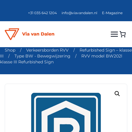
+31 035 642 1204
info@viavandalen.nl
E-Magazine
Shop
/
Verkeersborden RVV
/
Refurbished Sign – klasse
III
/
Type BW - Bewegwijzering
/
RVV model BW202l
klasse III Refurbished Sign