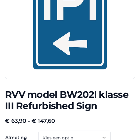
RVV model BW202l klasse
III Refurbished Sign
Prijsklasse:
€
63,90
-
€
147,60
€ 63,90
Afmeting
tot