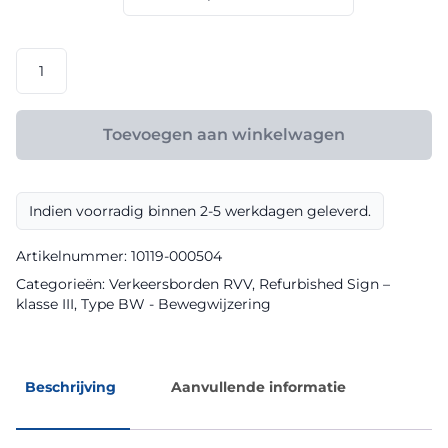
€ 147,60
RVV
model
BW202l
klasse
Toevoegen aan winkelwagen
III
Refurbished
Sign
Indien voorradig binnen 2-5 werkdagen geleverd.
aantal
Artikelnummer:
10119-000504
Categorieën:
Verkeersborden RVV
,
Refurbished Sign –
klasse III
,
Type BW - Bewegwijzering
Beschrijving
Aanvullende informatie