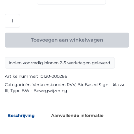
€ 148,80
RVV
model
BW202b
klasse
Toevoegen aan winkelwagen
III
BioBased
Sign
Indien voorradig binnen 2-5 werkdagen geleverd.
aantal
Artikelnummer:
10120-000286
Categorieën:
Verkeersborden RVV
,
BioBased Sign – klasse
III
,
Type BW - Bewegwijzering
Beschrijving
Aanvullende informatie