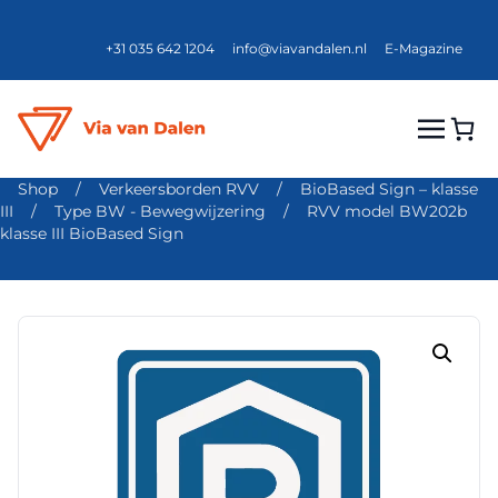
+31 035 642 1204
info@viavandalen.nl
E-Magazine
Shop
/
Verkeersborden RVV
/
BioBased Sign – klasse
III
/
Type BW - Bewegwijzering
/
RVV model BW202b
klasse III BioBased Sign