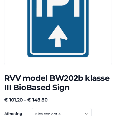
RVV model BW202b klasse
III BioBased Sign
Prijsklasse:
€
101,20
-
€
148,80
€ 101,20
Afmeting
tot