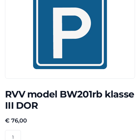
RVV model BW201rb klasse
III DOR
€
76,00
RVV