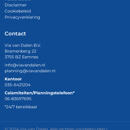
Disclaimer
Cookiebeleid
Privacyverklaring
Contact
Via van Dalen B.V.
Bramenberg 22
3755 BZ Eemnes
info@viavandalen.nl
planning@viavandalen.nl
Kantoor
035–6421204
Calamiteiten/Planningstelefoon*
06-83697695
*24/7 bereikbaar
© 2024 Via van Dalen. Alle rechten voorbehouden |