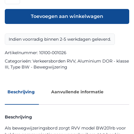
model
BW201rb
klasse
Toevoegen aan winkelwagen
III
DOR
aantal
Indien voorradig binnen 2-5 werkdagen geleverd.
Artikelnummer:
10100-001026
Categorieën:
Verkeersborden RVV
,
Aluminium DOR - klasse
III
,
Type BW - Bewegwijzering
Beschrijving
Aanvullende informatie
Beschrijving
Als bewegwijzeringsbord zorgt RVV model BW201rb voor