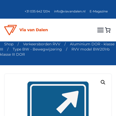
+31 035 642 1204
info@viavandalen.nl
E-Magazine
Shop
/
Verkeersborden RVV
/
Aluminium DOR - klasse
III
/
Type BW - Bewegwijzering
/
RVV model BW201rb
klasse III DOR