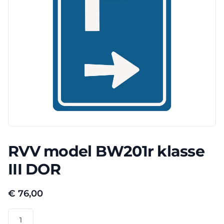
RVV model BW201r klasse
III DOR
€
76,00
RVV