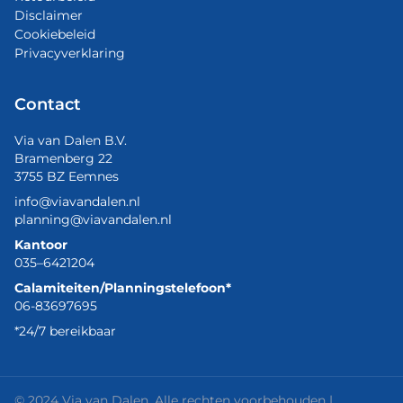
Disclaimer
Cookiebeleid
Privacyverklaring
Contact
Via van Dalen B.V.
Bramenberg 22
3755 BZ Eemnes
info@viavandalen.nl
planning@viavandalen.nl
Kantoor
035–6421204
Calamiteiten/Planningstelefoon*
06-83697695
*24/7 bereikbaar
© 2024 Via van Dalen. Alle rechten voorbehouden |