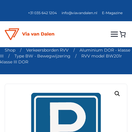
+31 035 642 1204
info@viavandalen.nl
E-Magazine
Shop
/
Verkeersborden RVV
/
Aluminium DOR - klasse
III
/
Type BW - Bewegwijzering
/
RVV model BW201r
klasse III DOR