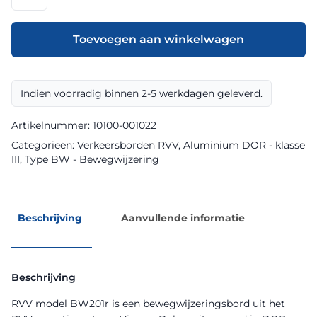
model
BW201r
klasse
Toevoegen aan winkelwagen
III
DOR
aantal
Indien voorradig binnen 2-5 werkdagen geleverd.
Artikelnummer:
10100-001022
Categorieën:
Verkeersborden RVV
,
Aluminium DOR - klasse
III
,
Type BW - Bewegwijzering
Beschrijving
Aanvullende informatie
Beschrijving
RVV model BW201r is een bewegwijzeringsbord uit het