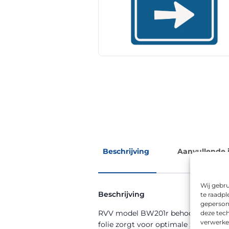
Beschrijving
Aanvullende 
Wij gebru
Beschrijving
te raadpl
geperson
RVV model BW201r behoort tot de RVV
deze tech
verwerke
folie zorgt voor optimale zichtbaarhe