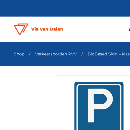
Shop
/
Verkeersborden RVV
/
BioBased Sign – klass