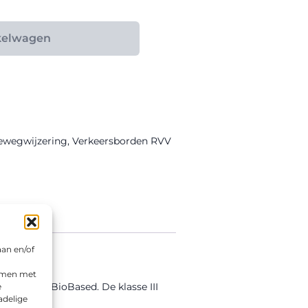
kelwagen
ewegwijzering
,
Verkeersborden RVV
aan en/of
emmen met
voerd in BioBased. De klasse III
e
adelige