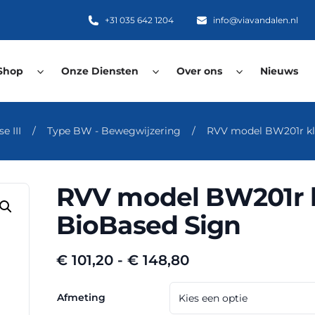
+31 035 642 1204
info@viavandalen.nl
Shop
Onze Diensten
Over ons
Nieuws
e III
/
Type BW - Bewegwijzering
/
RVV model BW201r kla
RVV model BW201r kl
BioBased Sign
Prijsklasse:
€
101,20
-
€
148,80
€ 101,20
tot
Afmeting