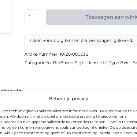
€ 148,80
RVV
Toevoegen aan win
model
BW201r
klasse
Indien voorradig binnen 2-5 werkdagen geleverd.
III
BioBased
Artikelnummer:
10120-000036
Sign
Categorieën:
BioBased Sign – klasse III
,
Type BW - B
aantal
informatie
Beheer je privacy
iken technologieën zoals cookies om informatie over uw apparaat op te sl
egen. We doen dit met als doel om de beste ervaring te bieden en om
aliseerde en niet-gepersonaliseerde advertenties te tonen. Door in te st
-borden van Via van Dalen en is als bewegwijzeringsbord uitge
nologieën kunnen wij gegevens zoals surfgedrag of unieke ID's op deze sit
n. Als u geen toestemming geeft of uw toestemming intrekt, kan dit een n
id, zowel overdag als ’s nachts.