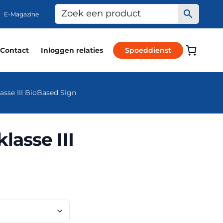
E-Magazine
Contact
Inloggen relaties
Spoeddienst
sse III BioBased Sign
asse III