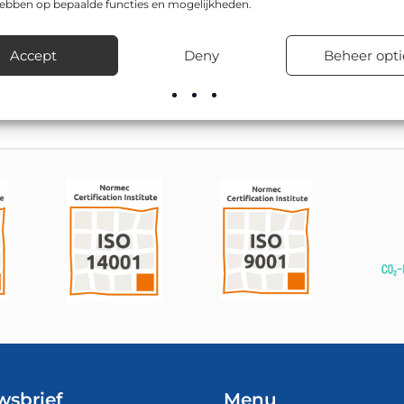
hebben op bepaalde functies en mogelijkheden.
odel zijn onder andere 400x600mm, 600x900mm. Dit type bord 
nen, in woonwijken en bij tijdelijke verkeersmaatregelen.
Accept
Deny
Beheer opti
rect uit voorraad en verzorgt desgewenst ook de montage en plaa
wsbrief
Menu