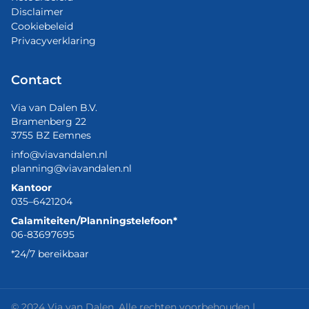
Disclaimer
Cookiebeleid
Privacyverklaring
Contact
Via van Dalen B.V.
Bramenberg 22
3755 BZ Eemnes
info@viavandalen.nl
planning@viavandalen.nl
Kantoor
035–6421204
Calamiteiten/Planningstelefoon*
06-83697695
*24/7 bereikbaar
© 2024 Via van Dalen. Alle rechten voorbehouden |