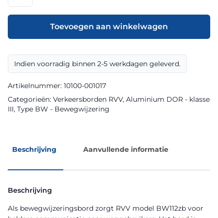
model
BW112zb
klasse
Toevoegen aan winkelwagen
III
DOR
aantal
Indien voorradig binnen 2-5 werkdagen geleverd.
Artikelnummer:
10100-001017
Categorieën:
Verkeersborden RVV
,
Aluminium DOR - klasse
III
,
Type BW - Bewegwijzering
Beschrijving
Aanvullende informatie
Beschrijving
Als bewegwijzeringsbord zorgt RVV model BW112zb voor