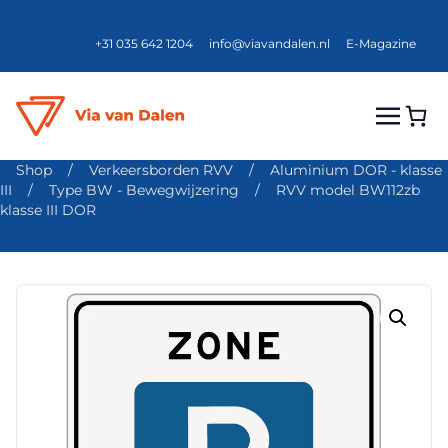
+31 035 642 1204
info@viavandalen.nl
E-Magazine
Shop
/
Verkeersborden RVV
/
Aluminium DOR - klasse
III
/
Type BW - Bewegwijzering
/
RVV model BW112zb
klasse III DOR