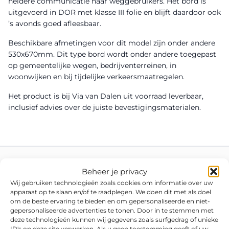
heldere communicatie naar weggebruikers. Het bord is
uitgevoerd in DOR met klasse III folie en blijft daardoor ook
’s avonds goed afleesbaar.
Beschikbare afmetingen voor dit model zijn onder andere
530x670mm. Dit type bord wordt onder andere toegepast
op gemeentelijke wegen, bedrijventerreinen, in
woonwijken en bij tijdelijke verkeersmaatregelen.
Het product is bij Via van Dalen uit voorraad leverbaar,
inclusief advies over de juiste bevestigingsmaterialen.
Beheer je privacy
Wij gebruiken technologieën zoals cookies om informatie over uw
apparaat op te slaan en/of te raadplegen. We doen dit met als doel
om de beste ervaring te bieden en om gepersonaliseerde en niet-
gepersonaliseerde advertenties te tonen. Door in te stemmen met
deze technologieën kunnen wij gegevens zoals surfgedrag of unieke
ID's op deze site verwerken. Als u geen toestemming geeft of uw