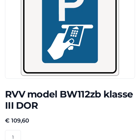
RVV model BW112zb klasse
III DOR
€
109,60
RVV