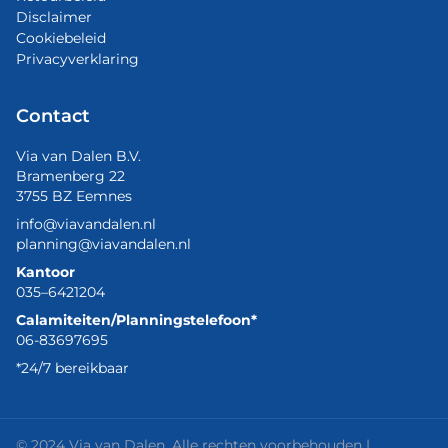
Disclaimer
Cookiebeleid
Privacyverklaring
Contact
Via van Dalen B.V.
Bramenberg 22
3755 BZ Eemnes
info@viavandalen.nl
planning@viavandalen.nl
Kantoor
035–6421204
Calamiteiten/Planningstelefoon*
06-83697695
*24/7 bereikbaar
© 2024 Via van Dalen. Alle rechten voorbehouden |