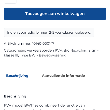
model
BW111ze
klasse
Toevoegen aan winkelwagen
III
Bio
Recycling
Indien voorradig binnen 2-5 werkdagen geleverd.
Sign
aantal
Artikelnummer:
10140-000147
Categorieën:
Verkeersborden RVV
,
Bio Recycling Sign -
klasse III
,
Type BW - Bewegwijzering
Beschrijving
Aanvullende informatie
Beschrijving
RVV model BW111ze combineert de functie van