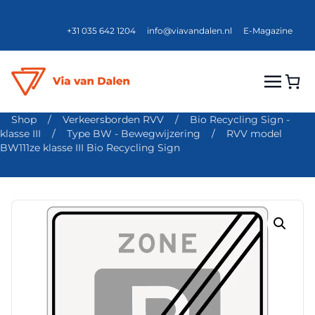
+31 035 642 1204
info@viavandalen.nl
E-Magazine
Shop
/
Verkeersborden RVV
/
Bio Recycling Sign -
klasse III
/
Type BW - Bewegwijzering
/
RVV model
BW111ze klasse III Bio Recycling Sign