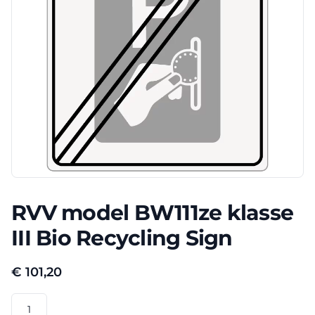
RVV model BW111ze klasse
III Bio Recycling Sign
€
101,20
RVV