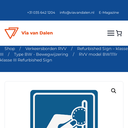
+31 035 642 1204
info@viavandalen.nl
E-Magazine
Shop
/
Verkeersborden RVV
/
Refurbished Sign – klasse
III
/
Type BW - Bewegwijzering
/
RVV model BW111lr
klasse III Refurbished Sign