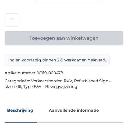
RVV
model
BW111lr
klasse
Toevoegen aan winkelwagen
III
Refurbished
Sign
Indien voorradig binnen 2-5 werkdagen geleverd.
aantal
Artikelnummer:
10119-000478
Categorieën:
Verkeersborden RVV
,
Refurbished Sign –
klasse III
,
Type BW - Bewegwijzering
Beschrijving
Aanvullende informatie