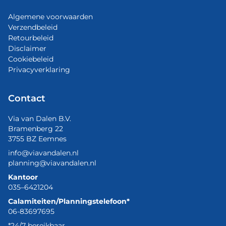
Algemene voorwaarden
Verzendbeleid
Retourbeleid
Disclaimer
Cookiebeleid
Privacyverklaring
Contact
Via van Dalen B.V.
Bramenberg 22
3755 BZ Eemnes
info@viavandalen.nl
planning@viavandalen.nl
Kantoor
035–6421204
Calamiteiten/Planningstelefoon*
06-83697695
*24/7 bereikbaar