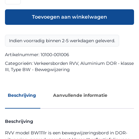
model
BW111lr
klasse
Toevoegen aan winkelwagen
III
DOR
aantal
Indien voorradig binnen 2-5 werkdagen geleverd.
Artikelnummer:
10100-001006
Categorieën:
Verkeersborden RVV
,
Aluminium DOR - klasse
III
,
Type BW - Bewegwijzering
Beschrijving
Aanvullende informatie
Beschrijving
RVV model BW111lr is een bewegwijzeringsbord in DOR-