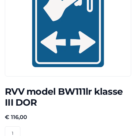
RVV model BW111lr klasse
III DOR
€
116,00
RVV