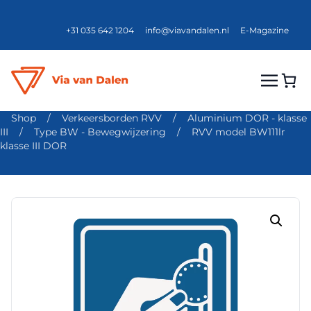
+31 035 642 1204
info@viavandalen.nl
E-Magazine
Shop
/
Verkeersborden RVV
/
Aluminium DOR - klasse
III
/
Type BW - Bewegwijzering
/
RVV model BW111lr
klasse III DOR