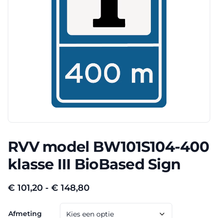
RVV model BW101S104-400
klasse III BioBased Sign
Prijsklasse:
€
101,20
-
€
148,80
€ 101,20
Afmeting
tot