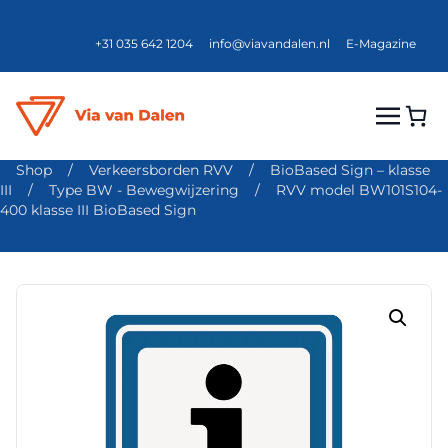
+31 035 642 1204
info@viavandalen.nl
E-Magazine
Shop
/
Verkeersborden RVV
/
BioBased Sign – klasse
III
/
Type BW - Bewegwijzering
/
RVV model BW101S104-
400 klasse III BioBased Sign