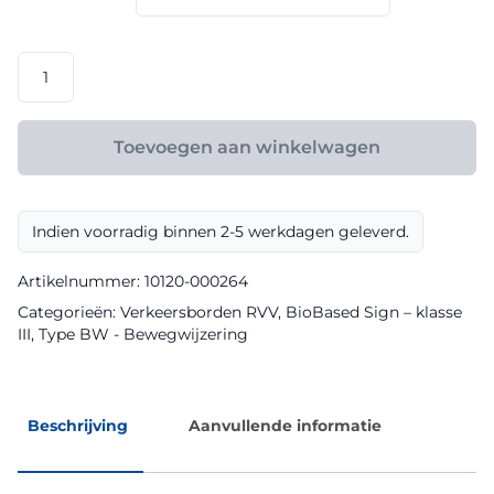
€ 148,80
RVV
model
BW101S104-
400
Toevoegen aan winkelwagen
klasse
III
BioBased
Indien voorradig binnen 2-5 werkdagen geleverd.
Sign
aantal
Artikelnummer:
10120-000264
Categorieën:
Verkeersborden RVV
,
BioBased Sign – klasse
III
,
Type BW - Bewegwijzering
Beschrijving
Aanvullende informatie