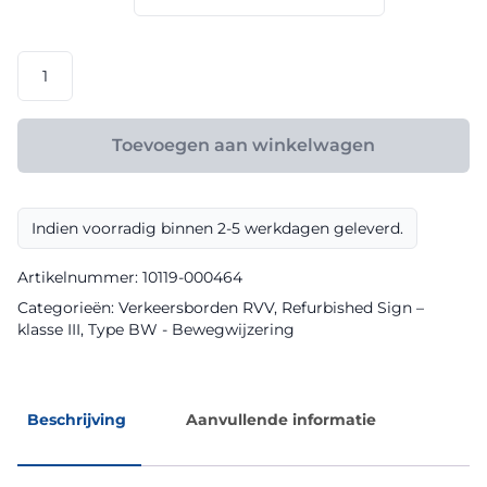
€ 147,60
RVV
model
BW101rbSp10
klasse
Toevoegen aan winkelwagen
III
Refurbished
Sign
Indien voorradig binnen 2-5 werkdagen geleverd.
aantal
Artikelnummer:
10119-000464
Categorieën:
Verkeersborden RVV
,
Refurbished Sign –
klasse III
,
Type BW - Bewegwijzering
Beschrijving
Aanvullende informatie