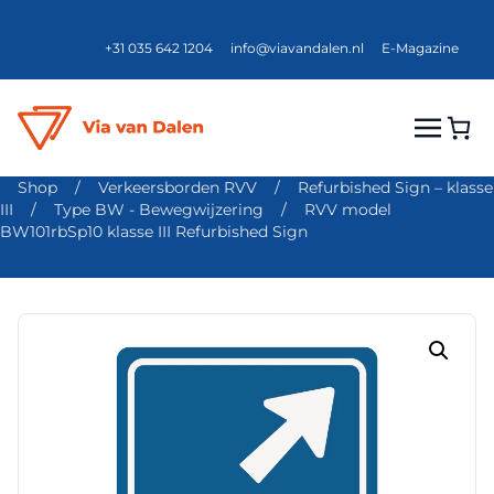
+31 035 642 1204
info@viavandalen.nl
E-Magazine
Shop
/
Verkeersborden RVV
/
Refurbished Sign – klasse
III
/
Type BW - Bewegwijzering
/
RVV model
BW101rbSp10 klasse III Refurbished Sign