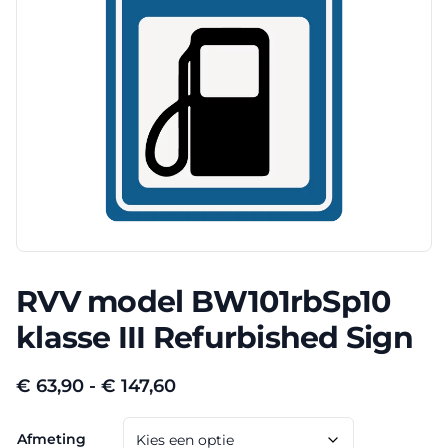
RVV model BW101rbSp10
klasse III Refurbished Sign
Prijsklasse:
€
63,90
-
€
147,60
€ 63,90
Afmeting
tot