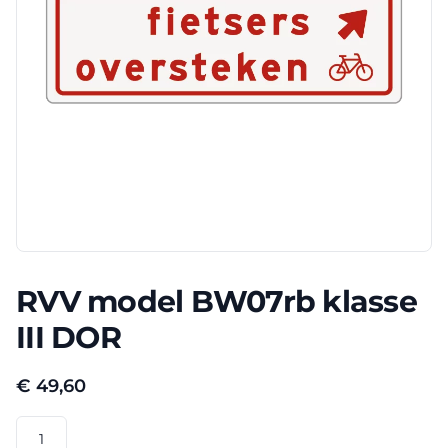
RVV model BW07rb klasse
III DOR
€
49,60
RVV