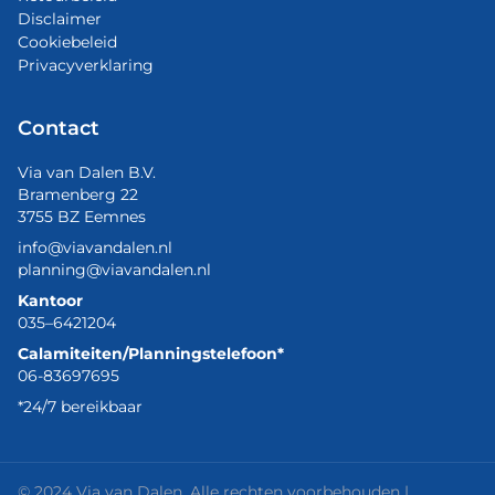
Disclaimer
Cookiebeleid
Privacyverklaring
Contact
Via van Dalen B.V.
Bramenberg 22
3755 BZ Eemnes
info@viavandalen.nl
planning@viavandalen.nl
Kantoor
035–6421204
Calamiteiten/Planningstelefoon*
06-83697695
*24/7 bereikbaar
© 2024 Via van Dalen. Alle rechten voorbehouden |