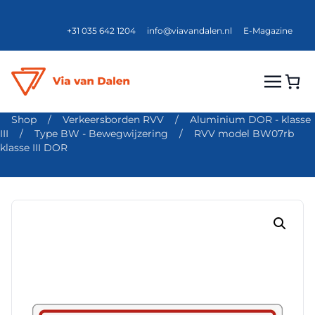
+31 035 642 1204
info@viavandalen.nl
E-Magazine
Shop
/
Verkeersborden RVV
/
Aluminium DOR - klasse
III
/
Type BW - Bewegwijzering
/
RVV model BW07rb
klasse III DOR