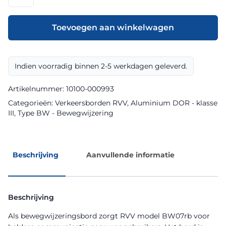
model
BW07rb
klasse
Toevoegen aan winkelwagen
III
DOR
aantal
Indien voorradig binnen 2-5 werkdagen geleverd.
Artikelnummer:
10100-000993
Categorieën:
Verkeersborden RVV
,
Aluminium DOR - klasse
III
,
Type BW - Bewegwijzering
Beschrijving
Aanvullende informatie
Beschrijving
Als bewegwijzeringsbord zorgt RVV model BW07rb voor