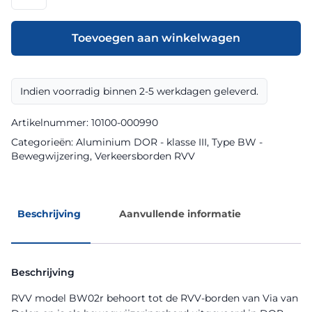
model
BW02r
klasse
Toevoegen aan winkelwagen
III
DOR
aantal
Indien voorradig binnen 2-5 werkdagen geleverd.
Artikelnummer:
10100-000990
Categorieën:
Aluminium DOR - klasse III
,
Type BW -
Bewegwijzering
,
Verkeersborden RVV
Beschrijving
Aanvullende informatie
Beschrijving
RVV model BW02r behoort tot de RVV-borden van Via van