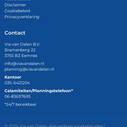
Disclaimer
Cookiebeleid
Privacyverklaring
Contact
Via van Dalen B.V.
Bramenberg 22
3755 BZ Eemnes
info@viavandalen.nl
planning@viavandalen.nl
Kantoor
035–6421204
Calamiteiten/Planningstelefoon*
06-83697695
*24/7 bereikbaar
© 2024 Via van Dalen. Alle rechten voorbehouden |