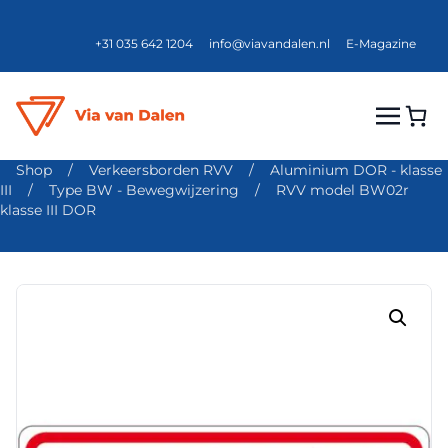
+31 035 642 1204
info@viavandalen.nl
E-Magazine
Shop
/
Verkeersborden RVV
/
Aluminium DOR - klasse
III
/
Type BW - Bewegwijzering
/
RVV model BW02r
klasse III DOR