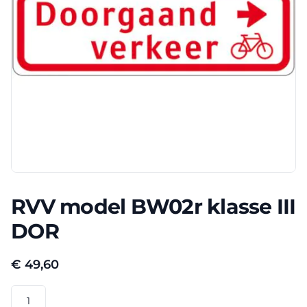
RVV model BW02r klasse III
DOR
€
49,60
RVV