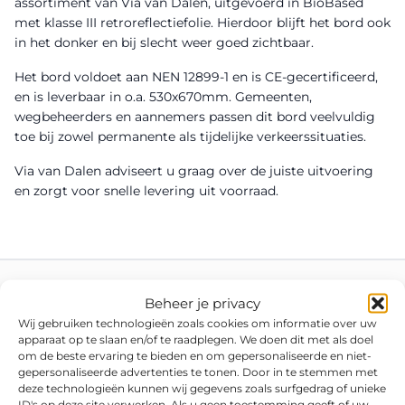
assortiment van Via van Dalen, uitgevoerd in BioBased
met klasse III retroreflectiefolie. Hierdoor blijft het bord ook
in het donker en bij slecht weer goed zichtbaar.
Het bord voldoet aan NEN 12899-1 en is CE-gecertificeerd,
en is leverbaar in o.a. 530x670mm. Gemeenten,
wegbeheerders en aannemers passen dit bord veelvuldig
toe bij zowel permanente als tijdelijke verkeerssituaties.
Via van Dalen adviseert u graag over de juiste uitvoering
en zorgt voor snelle levering uit voorraad.
Beheer je privacy
Wij gebruiken technologieën zoals cookies om informatie over uw
apparaat op te slaan en/of te raadplegen. We doen dit met als doel
om de beste ervaring te bieden en om gepersonaliseerde en niet-
gepersonaliseerde advertenties te tonen. Door in te stemmen met
deze technologieën kunnen wij gegevens zoals surfgedrag of unieke
ID's op deze site verwerken. Als u geen toestemming geeft of uw