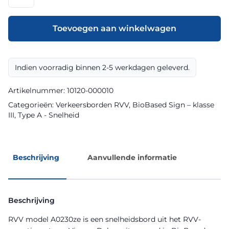
model
A0230ze
klasse
Toevoegen aan winkelwagen
III
BioBased
Sign
Indien voorradig binnen 2-5 werkdagen geleverd.
aantal
Artikelnummer:
10120-000010
Categorieën:
Verkeersborden RVV
,
BioBased Sign – klasse
III
,
Type A - Snelheid
Beschrijving
Aanvullende informatie
Beschrijving
RVV model A0230ze is een snelheidsbord uit het RVV-