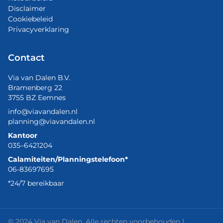
Disclaimer
Cookiebeleid
Privacyverklaring
Contact
Via van Dalen B.V.
Bramenberg 22
3755 BZ Eemnes
info@viavandalen.nl
planning@viavandalen.nl
Kantoor
035–6421204
Calamiteiten/Planningstelefoon*
06-83697695
*24/7 bereikbaar
© 2024 Via van Dalen. Alle rechten voorbehouden |