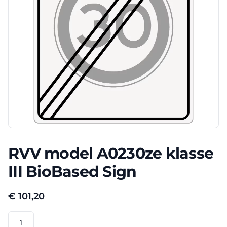
RVV model A0230ze klasse
III BioBased Sign
€
101,20
RVV