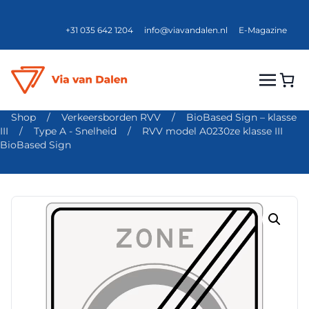
+31 035 642 1204
info@viavandalen.nl
E-Magazine
Shop
/
Verkeersborden RVV
/
BioBased Sign – klasse
III
/
Type A - Snelheid
/
RVV model A0230ze klasse III
BioBased Sign