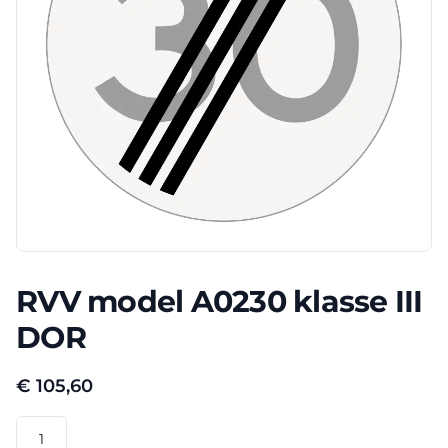
RVV model A0230 klasse III
DOR
€
105,60
RVV