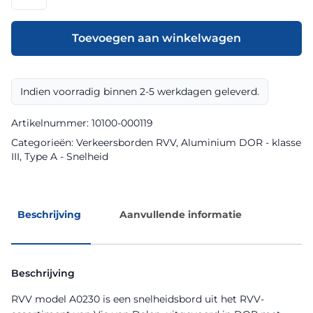
model
A0230
klasse
Toevoegen aan winkelwagen
III
DOR
aantal
Indien voorradig binnen 2-5 werkdagen geleverd.
Artikelnummer:
10100-000119
Categorieën:
Verkeersborden RVV
,
Aluminium DOR - klasse
III
,
Type A - Snelheid
Beschrijving
Aanvullende informatie
Beschrijving
RVV model A0230 is een snelheidsbord uit het RVV-