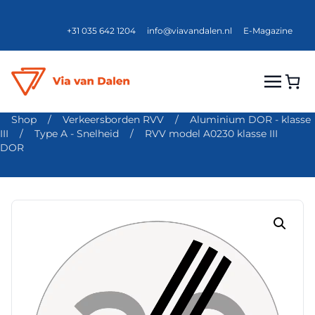
+31 035 642 1204
info@viavandalen.nl
E-Magazine
Shop
/
Verkeersborden RVV
/
Aluminium DOR - klasse
III
/
Type A - Snelheid
/
RVV model A0230 klasse III
DOR