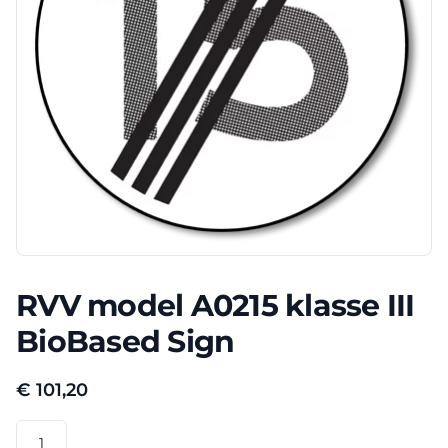
RVV model A0215 klasse III
BioBased Sign
€
101,20
RVV