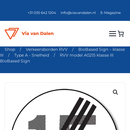
+31 035 642 1204
info@viavandalen.nl
E-Magazine
Shop
/
Verkeersborden RVV
/
BioBased Sign – klasse
III
/
Type A - Snelheid
/
RVV model A0215 klasse III
BioBased Sign