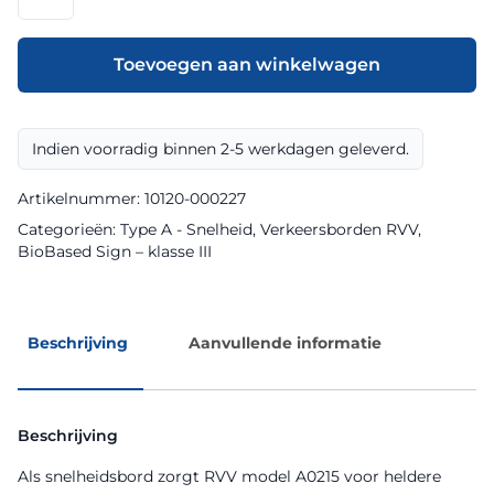
model
A0215
klasse
Toevoegen aan winkelwagen
III
BioBased
Sign
Indien voorradig binnen 2-5 werkdagen geleverd.
aantal
Artikelnummer:
10120-000227
Categorieën:
Type A - Snelheid
,
Verkeersborden RVV
,
BioBased Sign – klasse III
Beschrijving
Aanvullende informatie
Beschrijving
Als snelheidsbord zorgt RVV model A0215 voor heldere