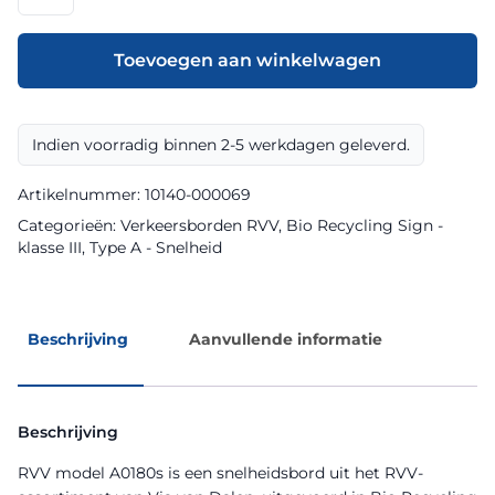
model
A0180s
klasse
Toevoegen aan winkelwagen
III
Bio
Recycling
Indien voorradig binnen 2-5 werkdagen geleverd.
Sign
aantal
Artikelnummer:
10140-000069
Categorieën:
Verkeersborden RVV
,
Bio Recycling Sign -
klasse III
,
Type A - Snelheid
Beschrijving
Aanvullende informatie
Beschrijving
RVV model A0180s is een snelheidsbord uit het RVV-