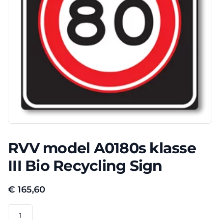
RVV model A0180s klasse
III Bio Recycling Sign
€
165,60
RVV