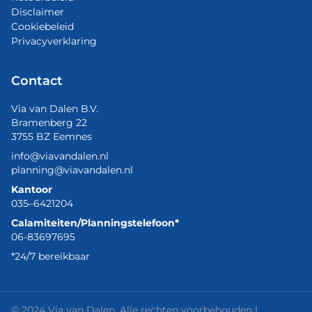
Disclaimer
Cookiebeleid
Privacyverklaring
Contact
Via van Dalen B.V.
Bramenberg 22
3755 BZ Eemnes
info@viavandalen.nl
planning@viavandalen.nl
Kantoor
035–6421204
Calamiteiten/Planningstelefoon*
06-83697695
*24/7 bereikbaar
© 2024 Via van Dalen. Alle rechten voorbehouden |