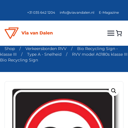
+31 035 642 1204
info@viavandalen.nl
E-Magazine
Shop
/
Verkeersborden RVV
/
Bio Recycling Sign -
klasse III
/
Type A - Snelheid
/
RVV model A0180s klasse III
Bio Recycling Sign