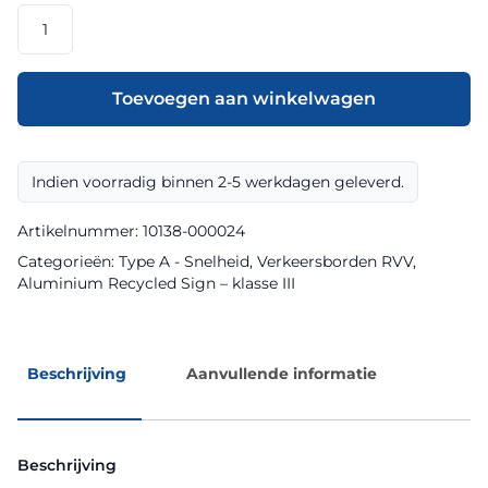
RVV
model
A0170fs
klasse
Toevoegen aan winkelwagen
III
Aluminium
Recycled
Indien voorradig binnen 2-5 werkdagen geleverd.
Sign
aantal
Artikelnummer:
10138-000024
Categorieën:
Type A - Snelheid
,
Verkeersborden RVV
,
Aluminium Recycled Sign – klasse III
Beschrijving
Aanvullende informatie
Beschrijving