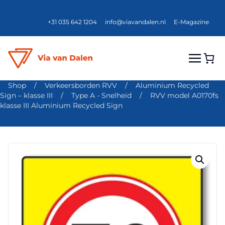
+31 035 642 1204
info@viavandalen.nl
E-Magazine
Shop
/
Verkeersborden RVV
/
Aluminium Recycled
Sign – klasse III
/
Type A - Snelheid
/
RVV model A0170fs
klasse III Aluminium Recycled Sign