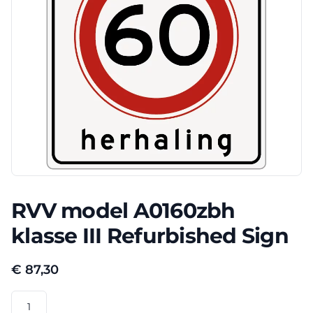
RVV model A0160zbh
klasse III Refurbished Sign
€
87,30
RVV