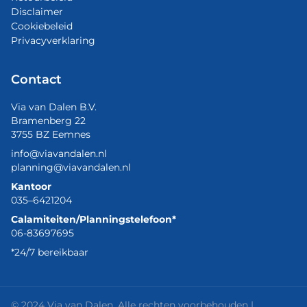
Disclaimer
Cookiebeleid
Privacyverklaring
Contact
Via van Dalen B.V.
Bramenberg 22
3755 BZ Eemnes
info@viavandalen.nl
planning@viavandalen.nl
Kantoor
035–6421204
Calamiteiten/Planningstelefoon*
06-83697695
*24/7 bereikbaar
© 2024 Via van Dalen. Alle rechten voorbehouden |