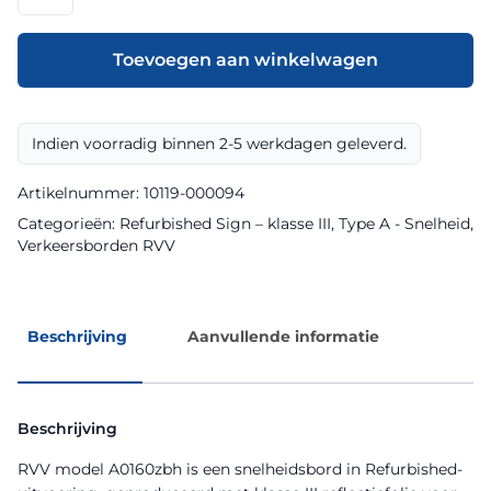
model
A0160zbh
klasse
Toevoegen aan winkelwagen
III
Refurbished
Sign
Indien voorradig binnen 2-5 werkdagen geleverd.
aantal
Artikelnummer:
10119-000094
Categorieën:
Refurbished Sign – klasse III
,
Type A - Snelheid
,
Verkeersborden RVV
Beschrijving
Aanvullende informatie
Beschrijving
RVV model A0160zbh is een snelheidsbord in Refurbished-