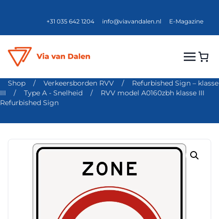
+31 035 642 1204
info@viavandalen.nl
E-Magazine
Shop
/
Verkeersborden RVV
/
Refurbished Sign – klasse
III
/
Type A - Snelheid
/
RVV model A0160zbh klasse III
Refurbished Sign