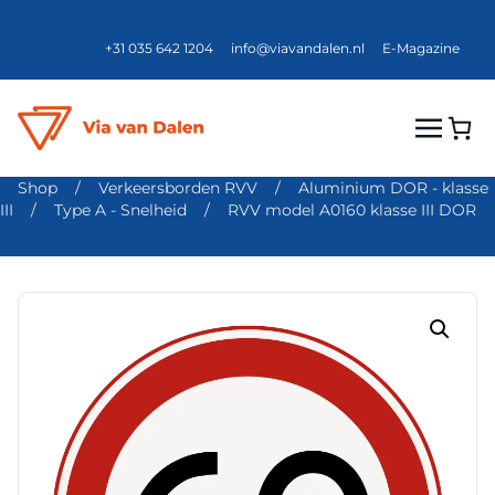
+31 035 642 1204
info@viavandalen.nl
E-Magazine
Shop
/
Verkeersborden RVV
/
Aluminium DOR - klasse
III
/
Type A - Snelheid
/
RVV model A0160 klasse III DOR