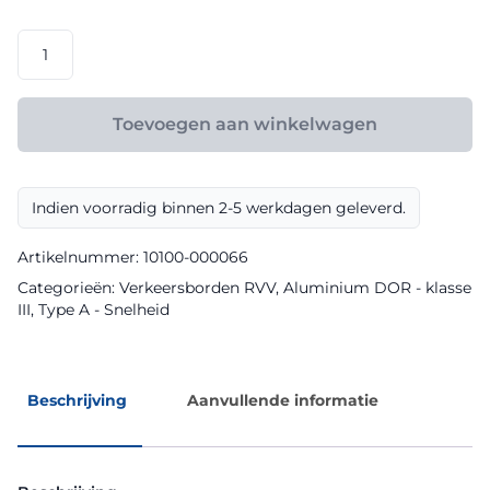
€ 158,40
RVV
model
A0160
klasse
Toevoegen aan winkelwagen
III
DOR
aantal
Indien voorradig binnen 2-5 werkdagen geleverd.
Artikelnummer:
10100-000066
Categorieën:
Verkeersborden RVV
,
Aluminium DOR - klasse
III
,
Type A - Snelheid
Beschrijving
Aanvullende informatie