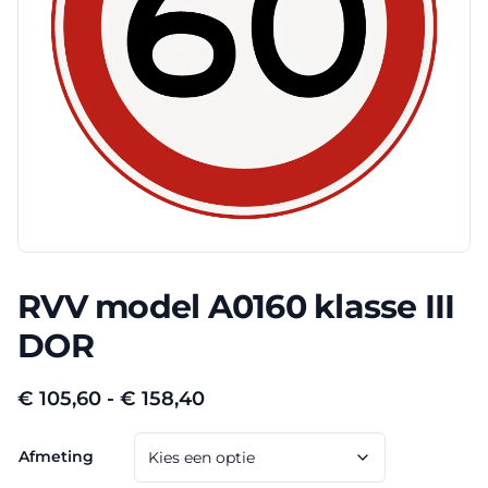
RVV model A0160 klasse III
DOR
Prijsklasse:
€
105,60
-
€
158,40
€ 105,60
Afmeting
tot