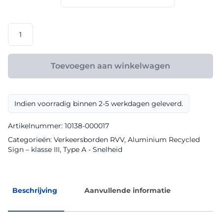
€ 175,20
RVV
model
A0160
klasse
Toevoegen aan winkelwagen
III
Aluminium
Recycled
Indien voorradig binnen 2-5 werkdagen geleverd.
Sign
aantal
Artikelnummer:
10138-000017
Categorieën:
Verkeersborden RVV
,
Aluminium Recycled
Sign – klasse III
,
Type A - Snelheid
Beschrijving
Aanvullende informatie