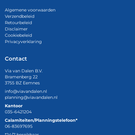
Algemene voorwaarden
Verzendbeleid
Retourbeleid
Disclaimer
Cookiebeleid
Privacyverklaring
Contact
Via van Dalen B.V.
Bramenberg 22
3755 BZ Eemnes
info@viavandalen.nl
planning@viavandalen.nl
Kantoor
035–6421204
Calamiteiten/Planningstelefoon*
06-83697695
*24/7 bereikbaar