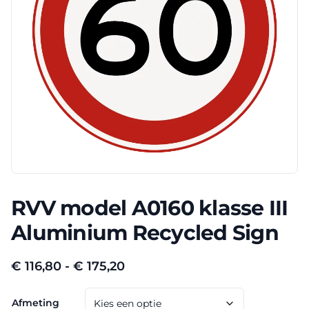
RVV model A0160 klasse III
Aluminium Recycled Sign
Prijsklasse:
€
116,80
-
€
175,20
€ 116,80
Afmeting
tot