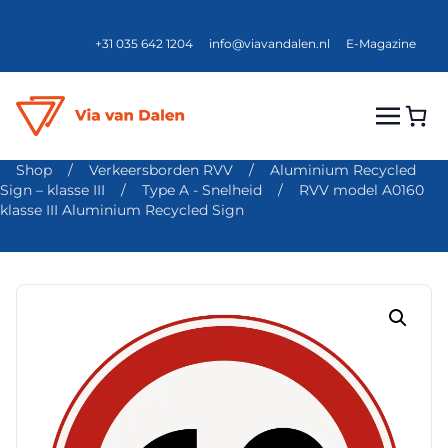
+31 035 642 1204
info@viavandalen.nl
E-Magazine
Shop
/
Verkeersborden RVV
/
Aluminium Recycled
Sign – klasse III
/
Type A - Snelheid
/
RVV model A0160
klasse III Aluminium Recycled Sign