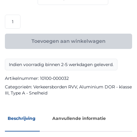
€ 198,40
RVV
model
A0130zb
klasse
Toevoegen aan winkelwagen
III
DOR
aantal
Indien voorradig binnen 2-5 werkdagen geleverd.
Artikelnummer:
10100-000032
Categorieën:
Verkeersborden RVV
,
Aluminium DOR - klasse
III
,
Type A - Snelheid
Beschrijving
Aanvullende informatie