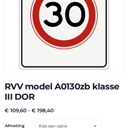
RVV model A0130zb klasse
III DOR
Prijsklasse:
€
109,60
-
€
198,40
€ 109,60
Afmeting
tot