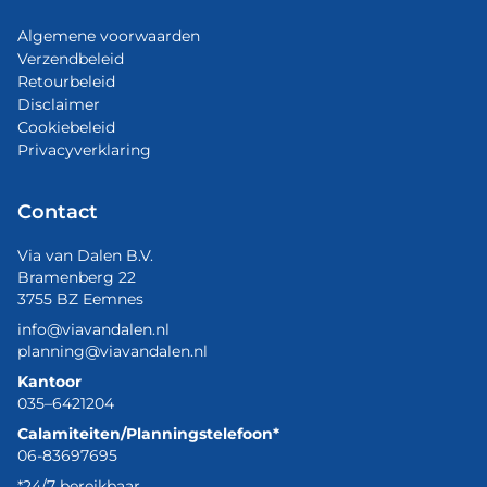
Algemene voorwaarden
Verzendbeleid
Retourbeleid
Disclaimer
Cookiebeleid
Privacyverklaring
Contact
Via van Dalen B.V.
Bramenberg 22
3755 BZ Eemnes
info@viavandalen.nl
planning@viavandalen.nl
Kantoor
035–6421204
Calamiteiten/Planningstelefoon*
06-83697695
*24/7 bereikbaar