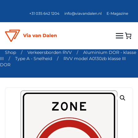
+31 035 642 1204
info@viavandalen.nl
E-Magazine
Shop
/
Verkeersborden RVV
/
Aluminium DOR - klasse
III
/
Type A - Snelheid
/
RVV model A0130zb klasse III
DOR