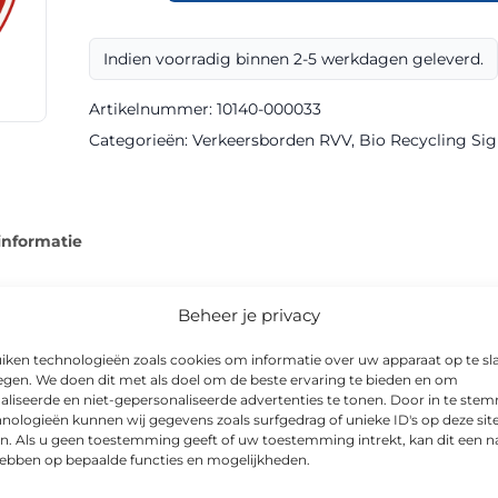
A01130
klasse
Indien voorradig binnen 2-5 werkdagen geleverd.
III
Bio
Artikelnummer:
10140-000033
Recycling
Categorieën:
Verkeersborden RVV
,
Bio Recycling Sign
Sign
aantal
informatie
Beheer je privacy
iken technologieën zoals cookies om informatie over uw apparaat op te sl
tie van snelheidsbord met een duurzame Bio Recycling-uitvoering
egen. We doen dit met als doel om de beste ervaring te bieden en om
.
aliseerde en niet-gepersonaliseerde advertenties te tonen. Door in te st
nologieën kunnen wij gegevens zoals surfgedrag of unieke ID's op deze sit
n. Als u geen toestemming geeft of uw toestemming intrekt, kan dit een n
 is CE-gecertificeerd, en is leverbaar in o.a. Ø 800mm. Dit typ
hebben op bepaalde functies en mogelijkheden.
reinen, in woonwijken en bij tijdelijke verkeersmaatregelen.