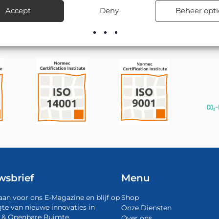
voorraad leverbaar, inclusief advies over de juiste bevestigingsma
Accept
Deny
Beheer opti
wsbrief
Menu
aan voor ons E-Magazine en blijf op
Shop
te van nieuwe innovaties in
Onze Diensten
 & Openbare Ruimte.
Over ons