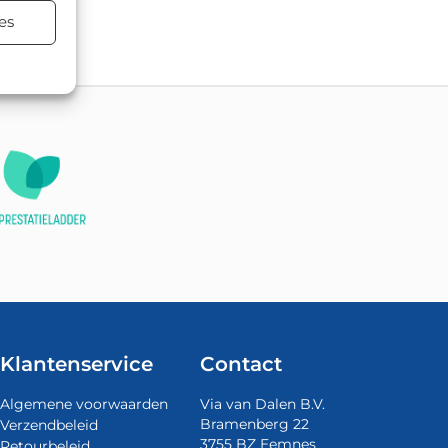
terialen.
es
Klantenservice
Contact
Algemene voorwaarden
Via van Dalen B.V.
Bramenberg 22
Verzendbeleid
3755 BZ Eemnes
Retourbeleid