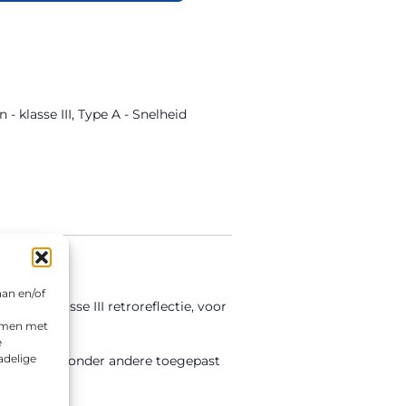
 - klasse III
,
Type A - Snelheid
aan en/of
 en klasse III retroreflectie, voor
emmen met
e
adelige
e bord wordt onder andere toegepast