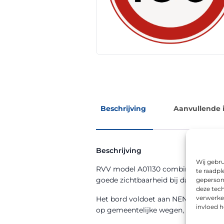
Beschrijving
Aanvullende 
Beschrijving
Wij gebru
RVV model A01130 combineert de func
te raadpl
goede zichtbaarheid bij dag en nacht
geperson
deze tech
verwerke
Het bord voldoet aan NEN 12899-1 en
invloed 
op gemeentelijke wegen, bedrijventer