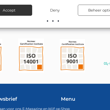
en en particuliere terreinen.
Accept
Deny
Beheer opti
el leverbaar; onze montageploegen kunnen het ook vakkundig pla
wsbrief
Menu
aan voor ons E-Magazine en blijf op
Shop