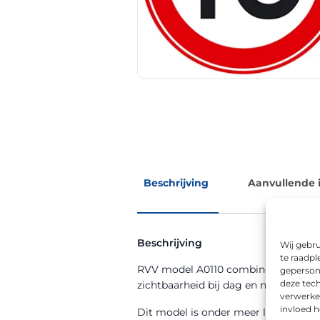
Beschrijving
Aanvullende 
Beschrijving
Wij gebru
te raadpl
RVV model A0110 combineert de funct
geperson
deze tech
zichtbaarheid bij dag en nacht.
verwerke
invloed 
Dit model is onder meer leverbaar 