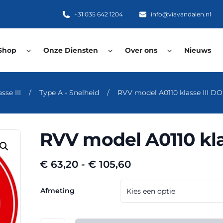
+31 035 642 1204
info@viavandalen.nl
Shop
Onze Diensten
Over ons
Nieuws
se III
/
Type A - Snelheid
/
RVV model A0110 klasse III D
RVV model A0110 kla
Prijsklasse:
€
63,20
-
€
105,60
€ 63,20
tot
Afmeting
€ 105,60