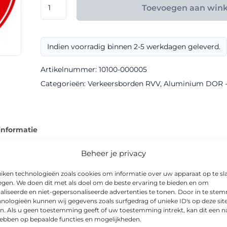
RVV
Toevoegen aan win
model
A0110
klasse
Indien voorradig binnen 2-5 werkdagen geleverd.
III
DOR
Artikelnummer:
10100-000005
aantal
Categorieën:
Verkeersborden RVV
,
Aluminium DOR - k
informatie
Beheer je privacy
iken technologieën zoals cookies om informatie over uw apparaat op te sl
egen. We doen dit met als doel om de beste ervaring te bieden en om
ie van snelheidsbord met een duurzame DOR-uitvoering en klass
aliseerde en niet-gepersonaliseerde advertenties te tonen. Door in te st
nologieën kunnen wij gegevens zoals surfgedrag of unieke ID's op deze sit
n. Als u geen toestemming geeft of uw toestemming intrekt, kan dit een n
hebben op bepaalde functies en mogelijkheden.
in de afmetingen Ø 600mm, Ø 400mm. Het bord is geschikt voor