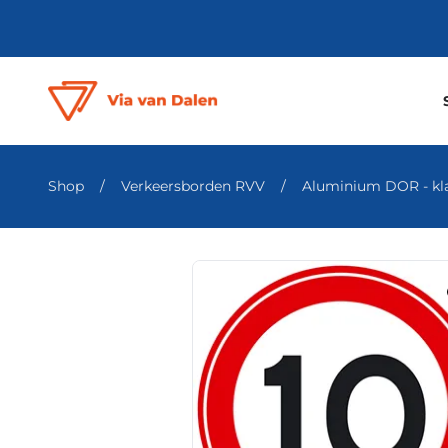
Shop
/
Verkeersborden RVV
/
Aluminium DOR - klas