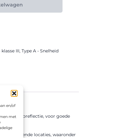
kelwagen
lasse III
,
Type A - Snelheid
aan en/of
e III retroreflectie, voor goede
emmen met
e
adelige
 uiteenlopende locaties, waaronder