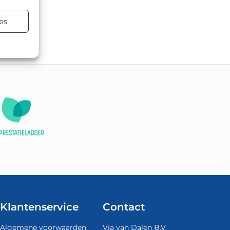
es
atsen.
Klantenservice
Contact
Algemene voorwaarden
Via van Dalen B.V.