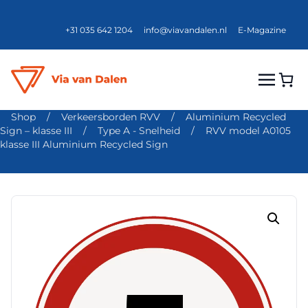
+31 035 642 1204
info@viavandalen.nl
E-Magazine
Shop
/
Verkeersborden RVV
/
Aluminium Recycled
Sign – klasse III
/
Type A - Snelheid
/
RVV model A0105
klasse III Aluminium Recycled Sign