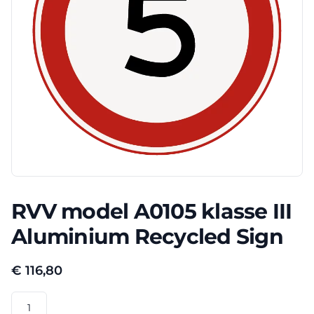
RVV model A0105 klasse III
Aluminium Recycled Sign
€
116,80
RVV