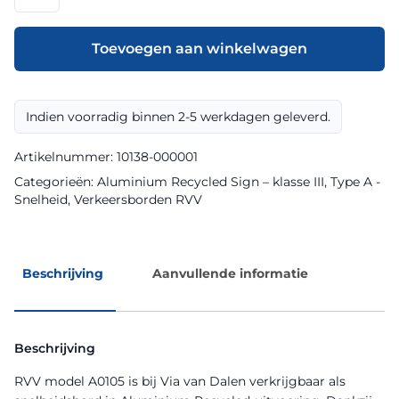
model
A0105
klasse
Toevoegen aan winkelwagen
III
Aluminium
Recycled
Indien voorradig binnen 2-5 werkdagen geleverd.
Sign
aantal
Artikelnummer:
10138-000001
Categorieën:
Aluminium Recycled Sign – klasse III
,
Type A -
Snelheid
,
Verkeersborden RVV
Beschrijving
Aanvullende informatie
Beschrijving
RVV model A0105 is bij Via van Dalen verkrijgbaar als