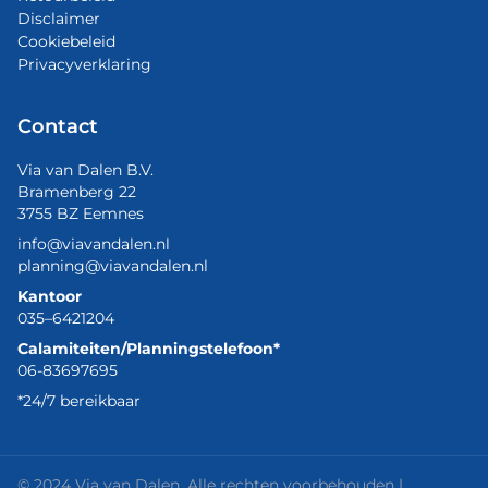
Disclaimer
Cookiebeleid
Privacyverklaring
Contact
Via van Dalen B.V.
Bramenberg 22
3755 BZ Eemnes
info@viavandalen.nl
planning@viavandalen.nl
Kantoor
035–6421204
Calamiteiten/Planningstelefoon*
06-83697695
*24/7 bereikbaar
© 2024 Via van Dalen. Alle rechten voorbehouden |