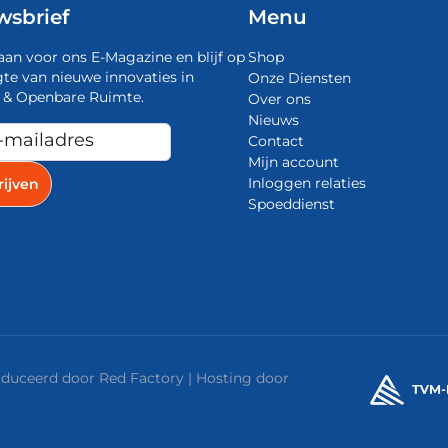
wsbrief
Menu
aan voor ons E-Magazine en blijf op
Shop
te van nieuwe innovaties in
Onze Diensten
 & Openbare Ruimte.
Over ons
Nieuws
Contact
Mijn account
Inloggen relaties
Spoeddienst
roduceerd door
Red Factory
| Hosting door