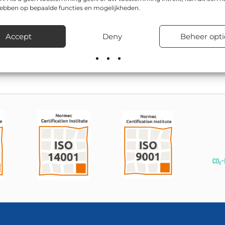
hebben op bepaalde functies en mogelijkheden.
l van ons assortiment weg- en straatmeubilair en wordt gebruikt
 van duurzame materialen en bestand tegen buitengebruik. Toep
Accept
Deny
Beheer opti
nwijken.
oor advies over montage, bevestiging en levertijden.