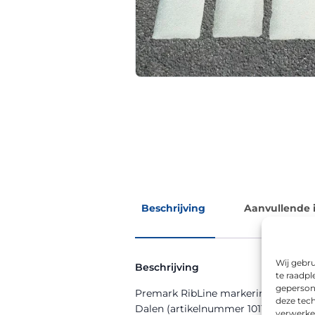
Beschrijving
Aanvullende 
Wij gebru
Beschrijving
te raadpl
geperson
Premark RibLine markering RAL 9016 
deze tech
Dalen (artikelnummer 10115-000744-
verwerke