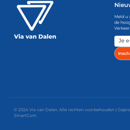
Nieu
Meld u 
de hoog
Verkeer
© 2024 Via van Dalen. Alle rechten voorbehouden | Gep
SmartCom