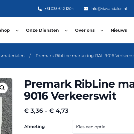
+31 035 642 1204
info@viavandalen.nl
Shop
Onze Diensten
Over ons
Nieuws
smaterialen
/
Premark RibLine markering RAL 9016 Verkeers
Premark RibLine ma
9016 Verkeerswit
Prijsklasse:
€
3,36
-
€
4,73
€ 3,36
tot
Afmeting