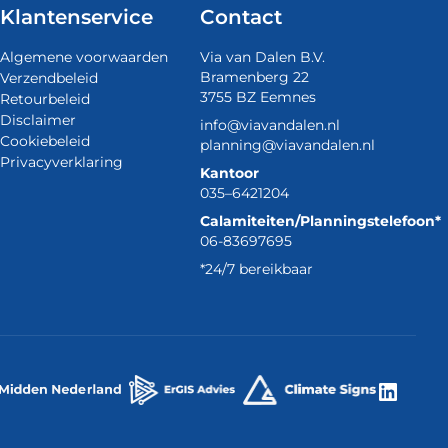
Klantenservice
Contact
Algemene voorwaarden
Via van Dalen B.V.
Bramenberg 22
Verzendbeleid
3755 BZ Eemnes
Retourbeleid
Disclaimer
info@viavandalen.nl
Cookiebeleid
planning@viavandalen.nl
Privacyverklaring
Kantoor
035–6421204
Calamiteiten/Planningstelefoon*
06-83697695
*24/7 bereikbaar
Linke