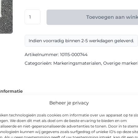
€ 4,73
Premark
Toevoegen aan win
RibLine
markering
RAL
Indien voorradig binnen 2-5 werkdagen geleverd.
9016
Verkeerswit
Artikelnummer:
10115-000744
aantal
Categorieën:
Markeringsmaterialen
,
Overige marker
informatie
Beheer je privacy
iken technologieën zoals cookies om informatie over uw apparaat op te sl
egen. We doen dit met als doel om de beste ervaring te bieden en om
aliseerde en niet-gepersonaliseerde advertenties te tonen. Door in te st
Verkeerswit is een kwalitatief hoogwaardig markeringsmateriaa
nologieën kunnen wij gegevens zoals surfgedrag of unieke ID's op deze sit
parent).
n. Als u geen toestemming geeft of uw toestemming intrekt, kan dit een n