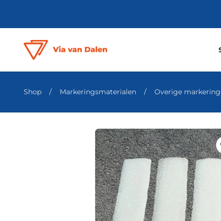
Shop
/
Markeringsmaterialen
/
Overige markering