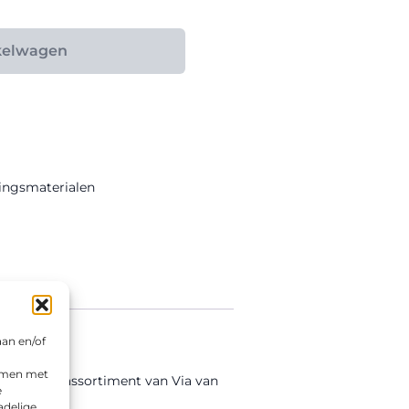
kelwagen
ingsmaterialen
aan en/of
emmen met
l uit het assortiment van Via van
e
adelige