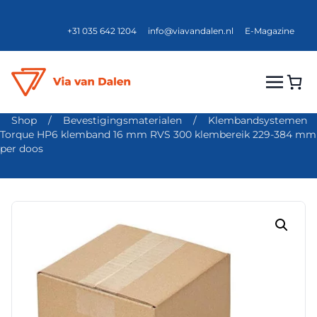
+31 035 642 1204
info@viavandalen.nl
E-Magazine
Shop
/
Bevestigingsmaterialen
/
Klembandsystemen
Torque HP6 klemband 16 mm RVS 300 klembereik 229-384 mm
per doos