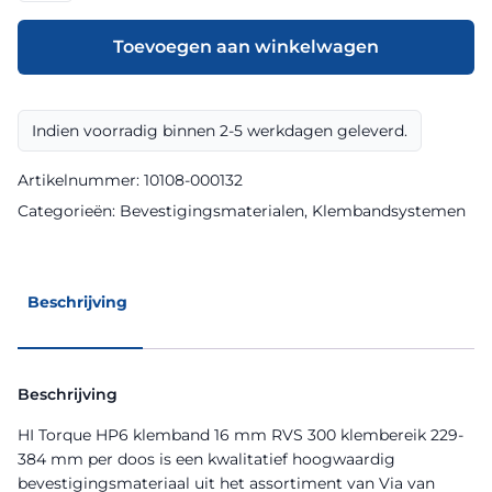
HP6
klemband
Toevoegen aan winkelwagen
16
mm
RVS
Indien voorradig binnen 2-5 werkdagen geleverd.
300
klembereik
Artikelnummer:
10108-000132
229-
Categorieën:
Bevestigingsmaterialen
,
Klembandsystemen
384
mm
per
Beschrijving
doos
aantal
Beschrijving
HI Torque HP6 klemband 16 mm RVS 300 klembereik 229-
384 mm per doos is een kwalitatief hoogwaardig
bevestigingsmateriaal uit het assortiment van Via van