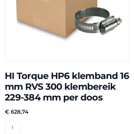
HI Torque HP6 klemband 16
mm RVS 300 klembereik
229-384 mm per doos
€
628,74
HI
Torque