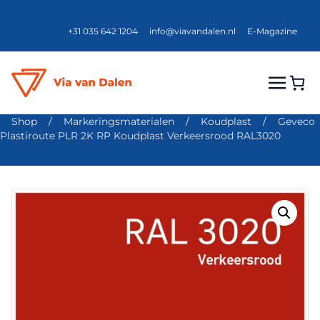
+31 035 642 1204
info@viavandalen.nl
E-Magazine
Shop
/
Markeringsmaterialen
/
Koudplast
/
Geveco
Plastiroute PLR 2K RP Koudplast Verkeersrood RAL3020