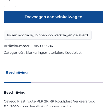
Plastiroute
PLR
2K
Toevoegen aan winkelwagen
RP
Koudplast
Verkeersrood
Indien voorradig binnen 2-5 werkdagen geleverd.
RAL3020
aantal
Artikelnummer:
10115-000684
Categorieën:
Markeringsmaterialen
,
Koudplast
Beschrijving
Beschrijving
Geveco Plastiroute PLR 2K RP Koudplast Verkeersrood
RAL3020 is een kwalitatief hoogwaardig