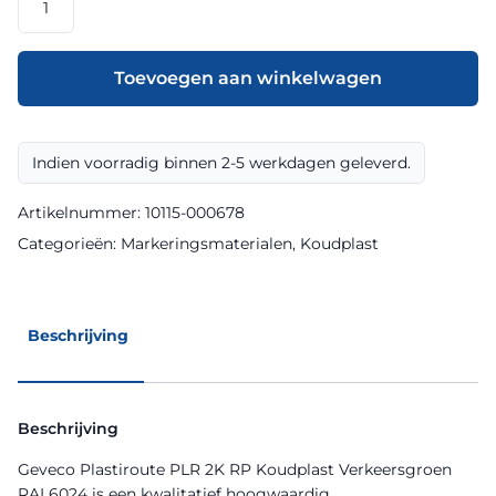
Plastiroute
PLR
2K
Toevoegen aan winkelwagen
RP
Koudplast
Verkeersgroen
Indien voorradig binnen 2-5 werkdagen geleverd.
RAL6024
aantal
Artikelnummer:
10115-000678
Categorieën:
Markeringsmaterialen
,
Koudplast
Beschrijving
Beschrijving
Geveco Plastiroute PLR 2K RP Koudplast Verkeersgroen
RAL6024 is een kwalitatief hoogwaardig