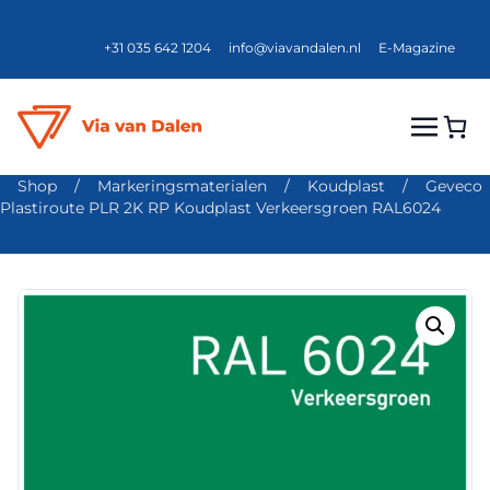
+31 035 642 1204
info@viavandalen.nl
E-Magazine
Shop
/
Markeringsmaterialen
/
Koudplast
/
Geveco
Plastiroute PLR 2K RP Koudplast Verkeersgroen RAL6024