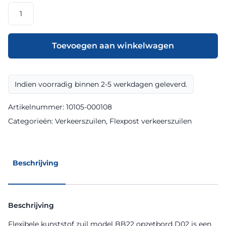
Flexibele
kunststof
zuil
model
Toevoegen aan winkelwagen
BB22
opzetbord
D02
Indien voorradig binnen 2-5 werkdagen geleverd.
Ø400
mm
Artikelnummer:
10105-000108
DZ
Categorieën:
Verkeerszuilen
,
Flexpost verkeerszuilen
-
Grijs
aantal
Beschrijving
Beschrijving
Flexibele kunststof zuil model BB22 opzetbord D02 is een