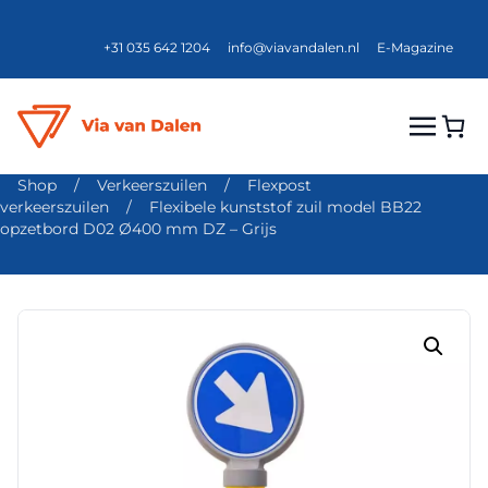
+31 035 642 1204
info@viavandalen.nl
E-Magazine
Shop
/
Verkeerszuilen
/
Flexpost
verkeerszuilen
/
Flexibele kunststof zuil model BB22
opzetbord D02 Ø400 mm DZ – Grijs